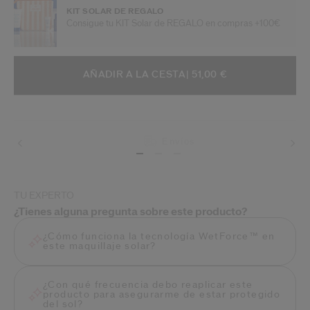
KIT SOLAR DE REGALO
Consigue tu KIT Solar de REGALO en compras +100€
AÑADIR A OPCIONES DE LA CESTA
ACCIONES DE ARTÍCULO
AÑADIR A LA CESTA
| 51,00 €
Envíos
TU EXPERTO
¿Tienes alguna pregunta sobre este producto?
¿Cómo funciona la tecnología WetForce™ en
este maquillaje solar?
¿Con qué frecuencia debo reaplicar este
producto para asegurarme de estar protegido
del sol?