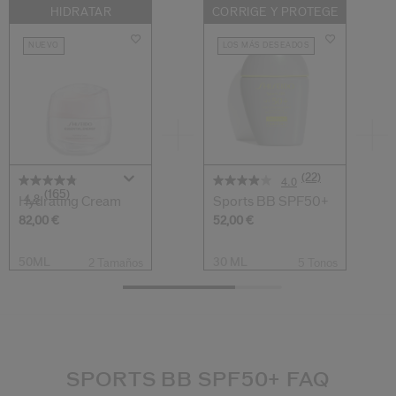
HIDRATAR
CORRIGE Y PROTEGE
NUEVO
LOS MÁS DESEADOS
(22)
4.0
(165)
4.8
Hydrating Cream
Sports BB SPF50+
82,00 €
52,00 €
50ML
30 ML
2 Tamaños
5 Tonos
SPORTS BB SPF50+ FAQ