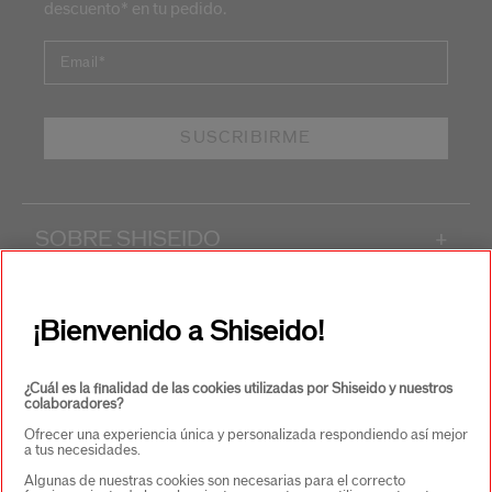
descuento* en tu pedido.
Email
*
SUSCRIBIRME
SOBRE SHISEIDO
+
PRODUCTOS Y SERVICIOS
+
¡Bienvenido a Shiseido!
CONTACTO
+
¿Cuál es la finalidad de las cookies utilizadas por Shiseido y nuestros
colaboradores?
Ofrecer una experiencia única y personalizada respondiendo así mejor
a tus necesidades.
Algunas de nuestras cookies son necesarias para el correcto