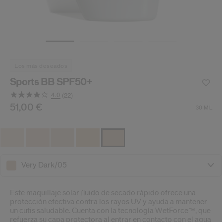
ido.
nzamientos de productos, ofertas exclusivas, consejos profesionales y mucho 
Restablecer tu contraseña a
Se te ha enviado un correo elect
los más deseados
V
Recuerda revisar tu 
Sports BB SPF50+
4.0
(22)
Lea
22
/es/es/shiseido-sports-bb-spf50%2B-729238146617.html
Producto n.º
51,00 €
729238146617
DETALLES
30 ML
Opiniones.
Enlace
en
la
misma
página.
Very Dark/05
Este maquillaje solar fluido de secado rápido ofrece una
protección efectiva contra los rayos UV y ayuda a mantener
un cutis saludable. Cuenta con la tecnología WetForce™, que
refuerza su capa protectora al entrar en contacto con el agua