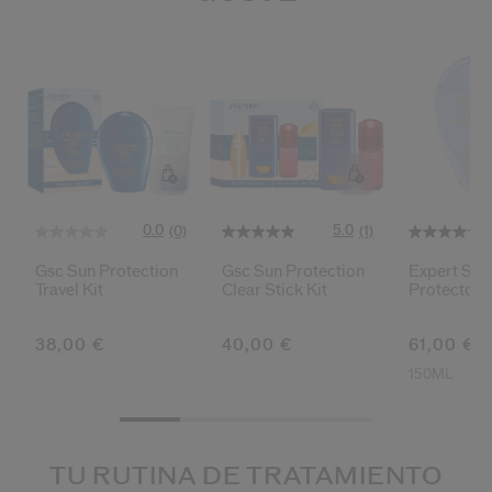
0.0
5.0
(0)
(1)
Gsc Sun Protection
Gsc Sun Protection
Expert Sun
Travel Kit
Clear Stick Kit
Protector 
Sensitive 
38,00 €
40,00 €
61,00 €
150ML
TU RUTINA DE TRATAMIENTO