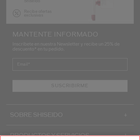
Shiseido
Recibe ofertas
exclusivas
MANTENTE INFORMADO
Inscríbete en nuestra Newsletter y recibe un 25% de
descuento* en tu pedido.
Email
*
SUSCRIBIRME
SOBRE SHISEIDO
+
PRODUCTOS Y SERVICIOS
+