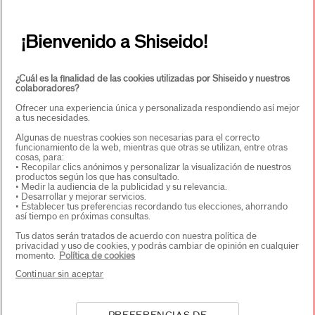
CONTACTO
+
¡Bienvenido a Shiseido!
¿Cuál es la finalidad de las cookies utilizadas por Shiseido y nuestros
colaboradores?
Ofrecer una experiencia única y personalizada respondiendo así mejor
a tus necesidades.
Algunas de nuestras cookies son necesarias para el correcto
funcionamiento de la web, mientras que otras se utilizan, entre otras
cosas, para:
SELECCIONA PAÍS/REGIÓN
• Recopilar clics anónimos y personalizar la visualización de nuestros
productos según los que has consultado.
• Medir la audiencia de la publicidad y su relevancia.
• Desarrollar y mejorar servicios.
• Establecer tus preferencias recordando tus elecciones, ahorrando
EU Persona responsable de los productos
así tiempo en próximas consultas.
SHISEIDO EUROPE
Tus datos serán tratados de acuerdo con nuestra política de
57 RUE DE VILLIERS
privacidad y uso de cookies, y podrás cambiar de opinión en cualquier
92200 NEUILLY-SUR-SEINE
momento.
Política de cookies
Contacto
Continuar sin aceptar