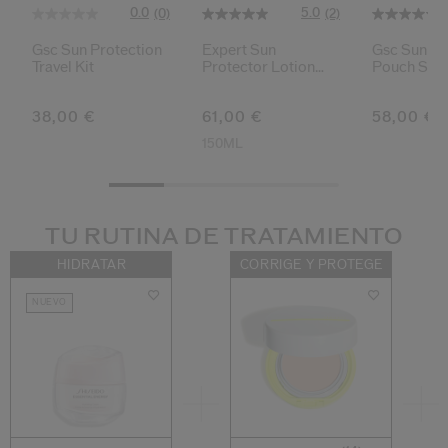
0.0
5.0
(0)
(2)
Gsc Sun Protection
Expert Sun
Gsc Sun Pr
Travel Kit
Protector Lotion
Pouch Set
Sensitive Spf50+
38,00 €
61,00 €
58,00 €
150ML
TU RUTINA DE TRATAMIENTO
HIDRATAR
CORRIGE Y PROTEGE
NUEVO