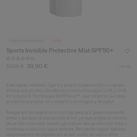
ido.
nzamientos de productos, ofertas exclusivas, consejos profesionales y mucho 
Restablecer tu contraseña a
Se te ha enviado un correo elect
última oportunidad
-30%
V
Recuerda revisar tu 
Sports Invisible Protective Mist SPF50+
(0)
Sin
puntuación.
/es/es/shiseido-sports-invisible-protective-mist-spf50
Producto n.º
39,90 €
768614156048
DETALLES
57,00 €
150 ML
Enlace
en
la
misma
Este spray invisible, ligero y práctico para rostro y cuerpo
página.
ofrece una protección efectiva contra los rayos UVA y UVB.
Incorpora la Tecnología WetForce™, que refuerza su capa
protectora al estar en contacto con el agua y el sudor.
Asegúrate de reaplicarlo con frecuencia y generosamente
antes y durante la exposición al sol, ya que ningún producto
de protección solar puede garantizar una protección total y
continua contra los rayos solares. Recuerda seguir hábitos
responsables de exposición al sol, como se indica en la