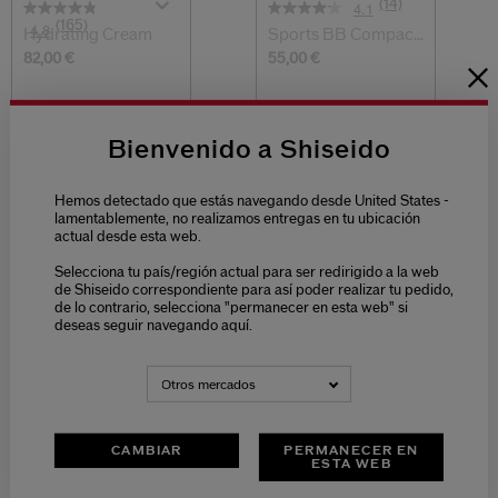
(14)
4.1
(165)
4.8
Hydrating Cream
Sports BB Compact
SPF50+
82,00 €
55,00 €
50ML
12 G
2 Tamaños
3 Tonos
Bienvenido a Shiseido
Hemos detectado que estás navegando desde United States -
lamentablemente, no realizamos entregas en tu ubicación
actual desde esta web.
SPORTS INVISIBLE PROTECTIVE
Selecciona tu país/región actual para ser redirigido a la web
MIST SPF50+ FAQ
de Shiseido correspondiente para así poder realizar tu pedido,
de lo contrario, selecciona "permanecer en esta web" si
deseas seguir navegando aquí.
¿Con qué frecuencia debes reaplicar el
PROTECTOR SOLAR?
Otros mercados
¿Qué es el SPF?
CAMBIAR
PERMANECER EN
ESTA WEB