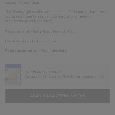
sección ‘Cómo Usar’.
*La Tecnología WetForce™ está diseñada para adaptarse a
factores ambientales que podrían comprometer su
efectividad (prueba in vitro).
Tipo de piel
Seca,
Grasa,
Normal,
Mixta
Beneficios
Protección Solar
Preocupaciones
Protección Solar
KIT SOLAR DE REGALO
Consigue tu KIT Solar de REGALO en compras +100€
AÑADIR A OPCIONES DE LA CESTA
ACCIONES DE ARTÍCULO
AÑADIR A LA CESTA
| 39,90 €