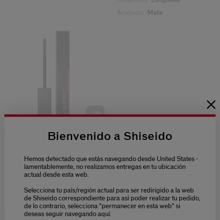
Beneficios:
Longwear
Acabado:
Mate
Bienvenido a Shiseido
(29)
4.3
Imperiallash Mascaraink
Hemos detectado que estás navegando desde United States -
lamentablemente, no realizamos entregas en tu ubicación
46,00 €
actual desde esta web.
8,5 G
Selecciona tu país/región actual para ser redirigido a la web
Tipo de piel:
Todo tipo de pieles
de Shiseido correspondiente para así poder realizar tu pedido,
de lo contrario, selecciona "permanecer en esta web" si
deseas seguir navegando aquí.
Shiseido
MAQUILLAJE
Ojos