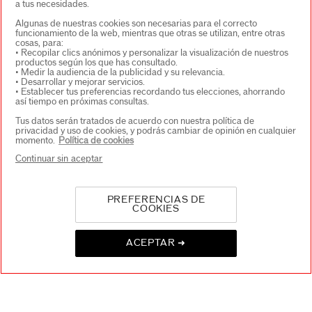
a tus necesidades.
SOBRE SHISEIDO
+
Algunas de nuestras cookies son necesarias para el correcto
funcionamiento de la web, mientras que otras se utilizan, entre otras
cosas, para:
• Recopilar clics anónimos y personalizar la visualización de nuestros
productos según los que has consultado.
PRODUCTOS Y SERVICIOS
+
• Medir la audiencia de la publicidad y su relevancia.
• Desarrollar y mejorar servicios.
• Establecer tus preferencias recordando tus elecciones, ahorrando
así tiempo en próximas consultas.
CONTACTO
+
Tus datos serán tratados de acuerdo con nuestra política de
privacidad y uso de cookies, y podrás cambiar de opinión en cualquier
momento.
Política de cookies
Continuar sin aceptar
PREFERENCIAS DE
COOKIES
SELECCIONA PAÍS/REGIÓN
ACEPTAR ➜
EU Persona responsable de los productos
SHISEIDO EUROPE