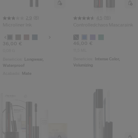
ido.
nzamientos de productos, ofertas exclusivas, consejos profesionales y mucho 
(8)
(16)
2.9
4.5
Restablecer tu contraseña a
Microliner Ink
Controlledchaos Mascaraink
Variantes
Variantes
Se te ha enviado un correo elect
V
46,00 €
36,00 €
Recuerda revisar tu 
11,5 ML
0,08 G
Beneficios:
Intense Color,
Beneficios:
Longwear,
Volumizing
Waterproof
Acabado:
Mate