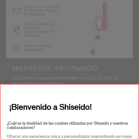
Conoce en primicia
las últimas noticias
de Shiseido
Conoce antes que
nadie los
lanzamientos de
Shiseido
Recibe ofertas
exclusivas
MANTENTE INFORMADO
Inscríbete en nuestra Newsletter y recibe un 25% de
descuento* en tu pedido.
Email
*
¡Bienvenido a Shiseido!
SUSCRIBIRME
¿Cuál es la finalidad de las cookies utilizadas por Shiseido y nuestros
colaboradores?
Ofrecer una experiencia única y personalizada respondiendo así mejor