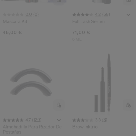
(0)
(59)
0.0
4.2
Mascara Kit
Full Lash Serum
46,00 €
71,00 €
6 ML
(129)
(3)
4.7
3.3
Almohadilla Para Rizador De
Brow Inktrio
Pestañas