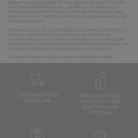
volumen* y una duración de 24 horas. ¿Buscas longitud? Entonces
aplica ImperialLash Mascaraink, una máscara de pestañas que
define a la perfección la mirada, a prueba de manchas y que dura
todo el día, con un cepillo fino que alcanza incluso las pestañas más
difíciles de alcanzar.
Si prefieres un look de ojos ahumados, descubre el Kajal Inkartist en
siete tonos difuminables, desde el negro más intenso hasta
impresionantes tonos joya. Diseñado para usarse como sombra de
ojos o delineador, este lápiz multifuncional tiene un gran impacto, con
una fórmula a prueba de manchas, arrugas, agua y lágrimas.
* Basado en un estudio in vitro de una capa sobre pestañas sin maquillar.
ENVÍO GRATUITO
TRES MUESTRAS
DESDE 30€
GRATIS
A ELEGIR
EN TODOS
LOS
PEDIDOS