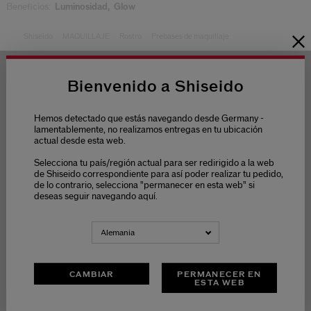
Beneficios:
Luminosidad,
Glow
Shiseido
MAQUILLAJE
Rostro
Prebases de maquillaje
Bienvenido a Shiseido
Hemos detectado que estás navegando desde Germany -
ENVÍO GRATUITO
TRES MUESTRAS
lamentablemente, no realizamos entregas en tu ubicación
DESDE 30€
GRATIS
A ELEGIR
actual desde esta web.
EN TODOS
LOS
PEDIDOS
Selecciona tu país/región actual para ser redirigido a la web
de Shiseido correspondiente para así poder realizar tu pedido,
de lo contrario, selecciona "permanecer en esta web" si
deseas seguir navegando aquí.
Alemania
DEVOLUCIONES
SERVICIO DE
GRATUITAS
ATENCIÓN
AL
CAMBIAR
PERMANECER EN
CLIENTE
DE 9 A 18
ESTA WEB
HORAS