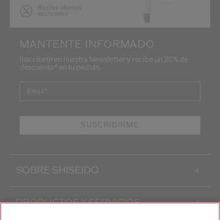
Recibe ofertas
exclusivas
MANTENTE INFORMADO
Inscríbete en nuestra Newsletter y recibe un 25% de
descuento* en tu pedido.
Email
*
SUSCRIBIRME
SOBRE SHISEIDO
+
PRODUCTOS Y SERVICIOS
+