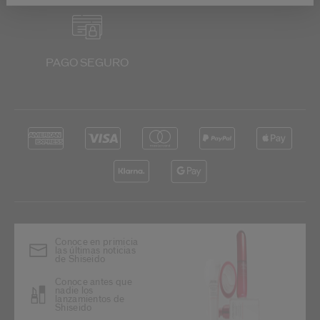
PAGO SEGURO
Conoce en primicia
las últimas noticias
de Shiseido
Conoce antes que
nadie los
lanzamientos de
Shiseido