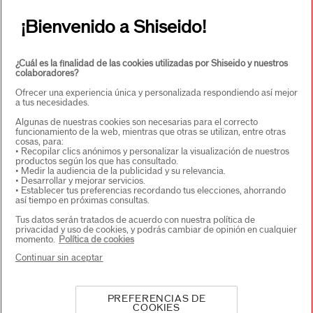
CONTACTO
+
¡Bienvenido a Shiseido!
¿Cuál es la finalidad de las cookies utilizadas por Shiseido y nuestros
colaboradores?
Ofrecer una experiencia única y personalizada respondiendo así mejor
a tus necesidades.
Algunas de nuestras cookies son necesarias para el correcto
funcionamiento de la web, mientras que otras se utilizan, entre otras
cosas, para:
SELECCIONA PAÍS/REGIÓN
• Recopilar clics anónimos y personalizar la visualización de nuestros
productos según los que has consultado.
• Medir la audiencia de la publicidad y su relevancia.
• Desarrollar y mejorar servicios.
• Establecer tus preferencias recordando tus elecciones, ahorrando
EU Persona responsable de los productos
así tiempo en próximas consultas.
SHISEIDO EUROPE
Tus datos serán tratados de acuerdo con nuestra política de
57 RUE DE VILLIERS
privacidad y uso de cookies, y podrás cambiar de opinión en cualquier
92200 NEUILLY-SUR-SEINE
momento.
Política de cookies
Contacto
Continuar sin aceptar
PREFERENCIAS DE
Copyright © 2026 Shiseido Co., Ltd. Todos los derechos
COOKIES
reservados.