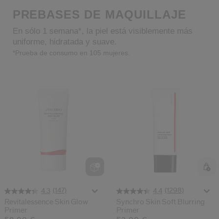
ido.
PREBASES DE MAQUILLAJE
nzamientos de productos, ofertas exclusivas, consejos profesionales y mucho 
En sólo 1 semana*, la piel está visiblemente más
Restablecer tu contraseña a
uniforme, hidratada y suave.
*Prueba de consumo en 105 mujeres.
Se te ha enviado un correo elect
V
Recuerda revisar tu 
(147)
(1298)
4.3
4.4
Revitalessence Skin Glow
Synchro Skin Soft Blurring
Primer
Primer