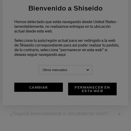
Bienvenido a Shiseido
¿Cuál es la diferencia entre UVA y UVB, y cómo
afectan a la piel?
Hemos detectado que estás navegando desde United States -
lamentablemente, no realizamos entregas en tu ubicación
actual desde esta web.
¿Qué es el Proyecto MARE y cómo está
conectado con Shiseido Suncare?
Selecciona tu país/región actual para ser redirigido a la web
de Shiseido correspondiente para así poder realizar tu pedido,
de lo contrario, selecciona "permanecer en esta web" si
deseas seguir navegando aquí.
¿Cuál es el enfoque de Shiseido para minimizar
el impacto oceánico al desarrollar sus productos
de protección solar?
Otros mercados
CAMBIAR
PERMANECER EN
¿Debo aplicar protector solar si mi piel ya está
ESTA WEB
bronceada o si tengo una tez oscura?
¿Seguiré bronceándome si uso protector solar?