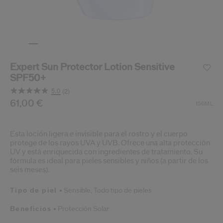
ido.
nzamientos de productos, ofertas exclusivas, consejos profesionales y mucho 
Restablecer tu contraseña a
Se te ha enviado un correo elect
Expert Sun Protector Lotion Sensitive
V
SPF50+
Recuerda revisar tu 
5.0
(2)
Lea
2
/es/es/shiseido-expert-sun-protector-lotion-sensitive-
Producto n.º
61,00 €
768614219934
DETALLES
150ML
Opiniones.
Enlace
en
la
Esta loción ligera e invisible para el rostro y el cuerpo
misma
protege de los rayos UVA y UVB. Ofrece una alta protección
página.
UV y está enriquecida con ingredientes de tratamiento. Su
fórmula es ideal para pieles sensibles y niños (a partir de los
seis meses).
Tipo de piel
Sensible,
Todo tipo de pieles
Beneficios
Protección Solar