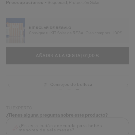
Preocupaciones
Sequedad,
Protección Solar
KIT SOLAR DE REGALO
Consigue tu KIT Solar de REGALO en compras +100€
AÑADIR A OPCIONES DE LA CESTA
ACCIONES DE ARTÍCULO
AÑADIR A LA CESTA
| 61,00 €
Consejos de belleza
Envíos
TU EXPERTO
¿Tienes alguna pregunta sobre este producto?
¿Es esta loción adecuada para bebés
menores de seis meses?