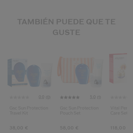
TAMBIÉN PUEDE QUE TE
GUSTE
0.0
5.0
(0)
(1)
Gsc Sun Protection
Gsc Sun Protection
Vital Perfe
Travel Kit
Pouch Set
Care Set
38,00 €
58,00 €
118,00 €