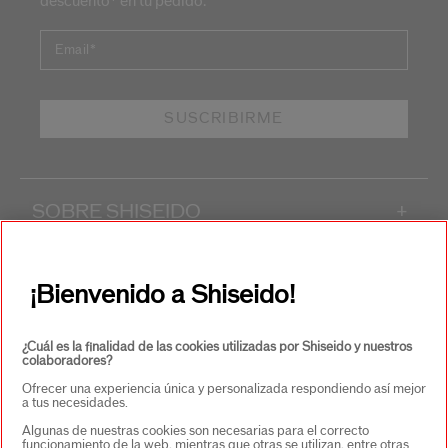
descuento* en tu pedido.
Email
*
SUSCRIBIRME
SOBRE SHISEIDO
+
PRODUCTOS Y SERVICIOS
+
¡Bienvenido a Shiseido!
CONTACTO
+
¿Cuál es la finalidad de las cookies utilizadas por Shiseido y nuestros
colaboradores?
Ofrecer una experiencia única y personalizada respondiendo así mejor
a tus necesidades.
Algunas de nuestras cookies son necesarias para el correcto
funcionamiento de la web, mientras que otras se utilizan, entre otras