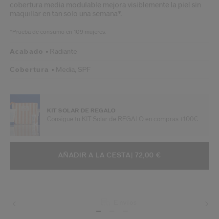
cobertura media modulable mejora visiblemente la piel sin
maquillar en tan solo una semana*.
*Prueba de consumo en 109 mujeres.
Acabado
Radiante
Cobertura
Media,
SPF
KIT SOLAR DE REGALO
Consigue tu KIT Solar de REGALO en compras +100€
AÑADIR A OPCIONES DE LA CESTA
ACCIONES DE ARTÍCULO
AÑADIR A LA CESTA
| 72,00 €
Envíos