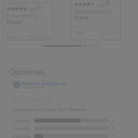
(8)
4.0
(1)
5.0
Revitalessence Skin
Power Infusing
Glow Found...
72,00 €
Serum
173,00 €
30ML
23 Tonos
50ML
6 Tamaños