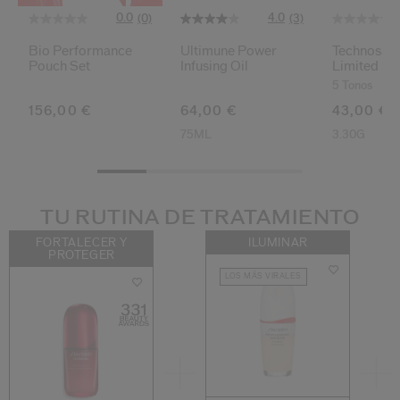
0.0
4.0
(0)
(3)
Bio Performance
Ultimune Power
Technosati
Pouch Set
Infusing Oil
Limited Ed
5 Tonos
156,00 €
64,00 €
43,00 €
75ML
3.30G
TU RUTINA DE TRATAMIENTO
FORTALECER Y
ILUMINAR
PROTEGER
LOS MÁS VIRALES