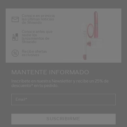
Conoce en primicia
las últimas noticias
de Shiseido
Conoce antes que
nadie los
lanzamientos de
Shiseido
Recibe ofertas
exclusivas
MANTENTE INFORMADO
Inscríbete en nuestra Newsletter y recibe un 25% de
descuento* en tu pedido.
Email
*
SUSCRIBIRME