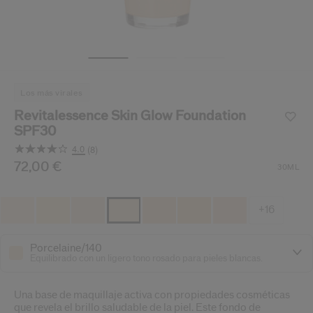
ido.
nzamientos de productos, ofertas exclusivas, consejos profesionales y mucho 
Restablecer tu contraseña a
Se te ha enviado un correo elect
los más virales
V
Recuerda revisar tu 
Revitalessence Skin Glow Foundation
SPF30
4.0
(8)
Lea
8
/es/es/shiseido-revitalessence-skin-glow-foundation-sp
Producto n.º
72,00 €
729238193451
DETALLES
30ML
Opiniones.
Enlace
en
la
+16
misma
página.
Porcelaine/140
Equilibrado con un ligero tono rosado para pieles blancas.
Una base de maquillaje activa con propiedades cosméticas
que revela el brillo saludable de la piel. Este fondo de