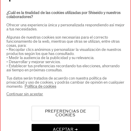
¿Cuál es la finalidad de las cookies utilizadas por Shiseido y nuestros
colaboradores?
Ofrecer una experiencia única y personalizada respondiendo así mejor
a tus necesidades.
Algunas de nuestras cookies son necesarias para el correcto
funcionamiento de la web, mientras que otras se utilizan, entre otras
cosas, para:
• Recopilar clics anónimos y personalizar la visualización de nuestros
SELECCIONA PAÍS/REGIÓN
productos según los que has consultado.
• Medir la audiencia de la publicidad y su relevancia.
• Desarrollar y mejorar servicios.
• Establecer tus preferencias recordando tus elecciones, ahorrando
así tiempo en próximas consultas.
EU Persona responsable de los productos
SHISEIDO EUROPE
Tus datos serán tratados de acuerdo con nuestra política de
privacidad y uso de cookies, y podrás cambiar de opinión en cualquier
57 RUE DE VILLIERS
momento.
Política de cookies
92200 NEUILLY-SUR-SEINE
Contacto
Continuar sin aceptar
PREFERENCIAS DE
Copyright © 2026 Shiseido Co., Ltd. Todos los derechos
COOKIES
reservados.
ACEPTAR ➜