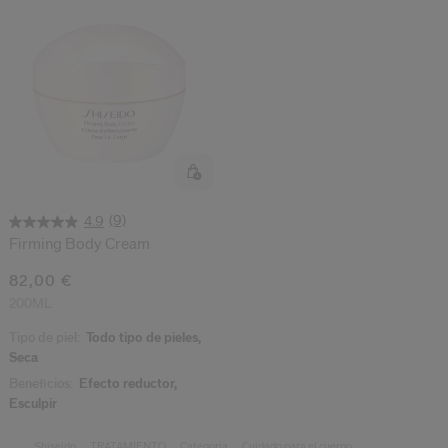
ido.
nzamientos de productos, ofertas exclusivas, consejos profesionales y mucho 
Restablecer tu contraseña a
Se te ha enviado un correo elect
V
Recuerda revisar tu 
(9)
4.9
Firming Body Cream
82,00 €
200ML
Tipo de piel:
Todo tipo de pieles,
Seca
Beneficios:
Efecto reductor,
Esculpir
Shiseido
TRATAMIENTO
Categoría
Cuidado para el cuerpo