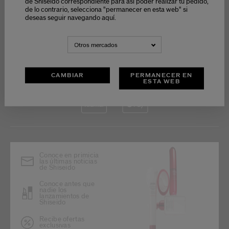
de Shiseido correspondiente para así poder realizar tu pedido,
de lo contrario, selecciona "permanecer en esta web" si
deseas seguir navegando aquí.
PAGO SEGURO
Otros mercados
CAMBIAR
PERMANECER EN
ESTA WEB
Conoce en primicia
las últimas noticias
de Shiseido
Conoce antes que
nadie los
lanzamientos de
Shiseido
Recibe ofertas
exclusivas