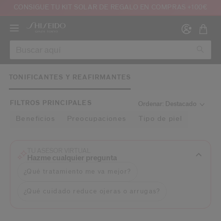
CONSIGUE TU KIT SOLAR DE REGALO EN COMPRAS +100€
TONIFICANTES Y REAFIRMANTES
FILTROS PRINCIPALES
Ordenar: Destacado
Beneficios
Preocupaciones
Tipo de piel
Crear
Inic
INICI
REGI
TU ASESOR VIRTUAL
Hazme cualquier pregunta
¿Qué tratamiento me va mejor?
¿Qué cuidado reduce ojeras o arrugas?
que tengo 16 años o más y que he leído y acepto las condiciones de uso de la 