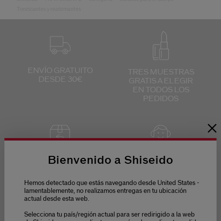
Tonificantes y reafirmantes
ENVÍO GRATUITO
TRES MUESTRAS
DESDE 30€
GRATIS
A ELEGIR
EN TODOS
LOS
PEDIDOS
Bienvenido a Shiseido
DEVOLUCIONES
SERVICIO DE
GRATUITAS
ATENCIÓN
AL
CLIENTE
DE 9 A 18
Hemos detectado que estás navegando desde United States -
HORAS
lamentablemente, no realizamos entregas en tu ubicación
actual desde esta web.
Selecciona tu país/región actual para ser redirigido a la web