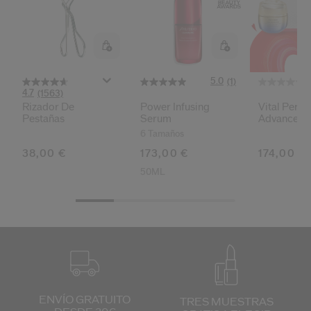
ido.
nzamientos de productos, ofertas exclusivas, consejos profesionales y mucho 
Restablecer tu contraseña a
5.0
(1)
Se te ha enviado un correo elect
4.7
(1563)
V
Rizador De
Power Infusing
Recuerda revisar tu 
Vital Perfe
Pestañas
Serum
Advanced 
Set
6 Tamaños
38,00 €
173,00 €
174,00 €
50ML
ENVÍO GRATUITO
TRES MUESTRAS