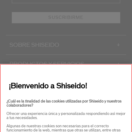
SUSCRIBIRME
SOBRE SHISEIDO
+
PRODUCTOS Y SERVICIOS
+
CONTACTO
+
¡Bienvenido a Shiseido!
¿Cuál es la finalidad de las cookies utilizadas por Shiseido y nuestros
colaboradores?
Ofrecer una experiencia única y personalizada respondiendo así mejor
a tus necesidades.
Algunas de nuestras cookies son necesarias para el correcto
funcionamiento de la web, mientras que otras se utilizan, entre otras