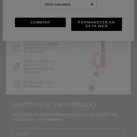
Otros mercados
CAMBIAR
PERMANECER EN
ESTA WEB
Conoce en primicia
las últimas noticias
de Shiseido
Conoce antes que
nadie los
lanzamientos de
Shiseido
Recibe ofertas
exclusivas
MANTENTE INFORMADO
Inscríbete en nuestra Newsletter y recibe un 25% de
descuento* en tu pedido.
Email
*