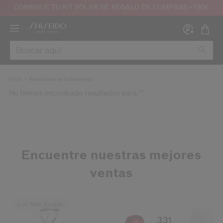
CONSIGUE TU KIT SOLAR DE REGALO EN COMPRAS +100€
Inicio
Resultados de la búsqueda
No hemos encontrado resultados para ""
Crear
Inic
INICI
REGI
Encuentre nuestras mejores
ventas
Los Más Virales
que tengo 16 años o más y que he leído y acepto las condiciones de uso de la 