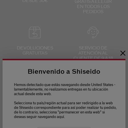
DESDE 30€
GRATIS
A ELEGIR
EN TODOS
LOS
PEDIDOS
DEVOLUCIONES
SERVICIO DE
GRATUITAS
ATENCIÓN
AL
CLIENTE
DE 9 A 18
HORAS
Bienvenido a Shiseido
Hemos detectado que estás navegando desde United States -
lamentablemente, no realizamos entregas en tu ubicación
actual desde esta web.
PAGO SEGURO
Selecciona tu país/región actual para ser redirigido a la web
de Shiseido correspondiente para así poder realizar tu pedido,
de lo contrario, selecciona "permanecer en esta web" si
deseas seguir navegando aquí.