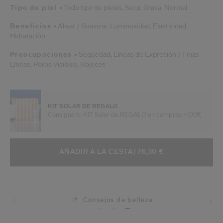
Tipo de piel
Todo tipo de pieles,
Seca,
Grasa,
Normal
Beneficios
Alisar / Suavizar,
Luminosidad,
Elasticidad,
Hidratación
Preocupaciones
Sequedad,
Líneas de Expresión / Finas
Líneas,
Poros Visibles,
Rojeces
KIT SOLAR DE REGALO
Consigue tu KIT Solar de REGALO en compras +100€
AÑADIR A OPCIONES DE LA CESTA
ACCIONES DE ARTÍCULO
AÑADIR A LA CESTA
| 76,30 €
Consejos de belleza
Envíos