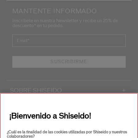
MANTENTE INFORMADO
Inscríbete en nuestra Newsletter y recibe un 25% de
descuento* en tu pedido.
Email
*
SUSCRIBIRME
SOBRE SHISEIDO
+
PRODUCTOS Y SERVICIOS
+
¡Bienvenido a Shiseido!
CONTACTO
+
¿Cuál es la finalidad de las cookies utilizadas por Shiseido y nuestros
colaboradores?