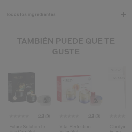
Todos los ingredientes
TAMBIÉN PUEDE QUE TE
GUSTE
Nuevo
Los Más De
0.0
0.0
(0)
(0)
Future Solution Lx
Vital Perfection
Clarifying 
Eye Care Set
Value Set
Foam