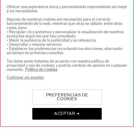
Ofrecer una experiencia única y personalizada respondiendo así mejor
a tus necesidades.
Algunas de nuestras cookies son necesarias para el correcto
funcionamiento de la web, mientras que otras se utilizan, entre otras
cosas, para:
• Recopilar clics anónimos y personalizar la visualización de nuestros
productos según los que has consultado.
• Medir la audiencia de la publicidad y su relevancia.
• Desarrollar y mejorar servicios.
SELECCIONA PAÍS/REGIÓN
• Establecer tus preferencias recordando tus elecciones, ahorrando
así tiempo en próximas consultas.
Tus datos serán tratados de acuerdo con nuestra política de
privacidad y uso de cookies, y podrás cambiar de opinión en cualquier
EU Persona responsable de los productos
momento.
Política de cookies
SHISEIDO EUROPE
Continuar sin aceptar
57 RUE DE VILLIERS
92200 NEUILLY-SUR-SEINE
Contacto
PREFERENCIAS DE
COOKIES
Copyright © 2026 Shiseido Co., Ltd. Todos los derechos
ACEPTAR ➜
reservados.