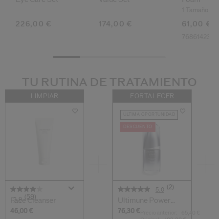
1 Tamaño
226,00 €
174,00 €
61,00 €
7686142334
TU RUTINA DE TRATAMIENTO
LIMPIAR
FORTALECER
ÚLTIMA OPORTUNIDAD
DESCUENTO
(2)
5.0
(59)
3.9
Face Cleanser
Ultimune Power
Infusing Concen...
46,00 €
76,30 €
Precio anterior:
65,40 €