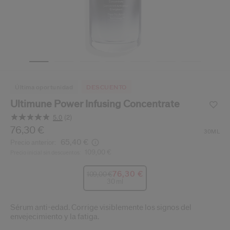
ido.
nzamientos de productos, ofertas exclusivas, consejos profesionales y mucho 
Restablecer tu contraseña a
Se te ha enviado un correo elect
V
Recuerda revisar tu 
última oportunidad
DESCUENTO
Ultimune Power Infusing Concentrate
5.0
(2)
Lea
2
/es/es/shiseido-ultimune-power-infusing-concentrate-72
Producto n.º
76,30 €
729238171534
DETALLES
30ML
Opiniones.
65,40 €
Precio anterior:
Enlace
109,00 €
en
Precio inicial sin descuentos:
la
misma
76,30 €
109,00 €
página.
30 ml
Sérum anti-edad. Corrige visiblemente los signos del
envejecimiento y la fatiga.