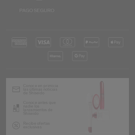
PAGO SEGURO
Conoce en primicia
las últimas noticias
de Shiseido
Conoce antes que
nadie los
lanzamientos de
Shiseido
Recibe ofertas
exclusivas