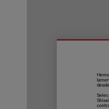
Hemos
lamen
desde
Selecc
Shisei
contr