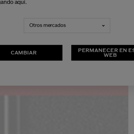
ando aquí.
Otros mercados
PERMANECER EN E
CAMBIAR
WEB