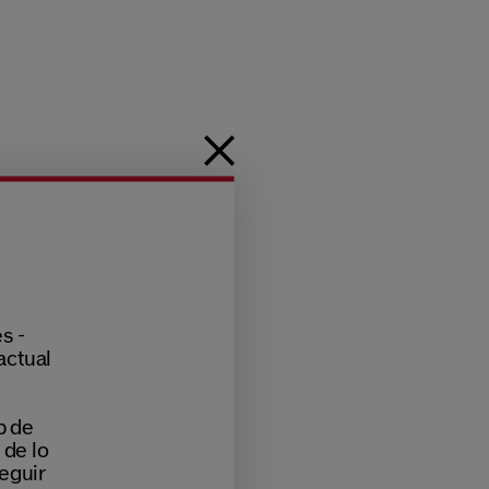
s -
actual
b de
 de lo
eguir