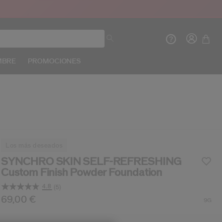
MBRE
PROMOCIONES
Crea
In
INIC
los más deseados
REG
SYNCHRO SKIN SELF-REFRESHING
Custom Finish Powder Foundation
4.8
(5)
Lea
5
s/es/shiseido-synchro-skin-self-refreshing-custom
oducto n.º
729238161146
69,00 €
DETALLES
9G
Opiniones.
Enlace
en