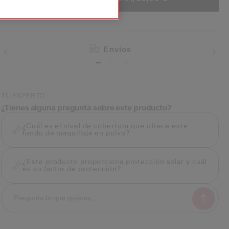
Envíos
TU EXPERTO
¿Tienes alguna pregunta sobre este producto?
¿Cuál es el nivel de cobertura que ofrece este
fondo de maquillaje en polvo?
¿Este producto proporciona protección solar y cuál
es su factor de protección?