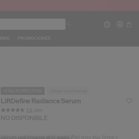
MBRE
PROMOCIONES
Crea
In
INIC
VITAL PERFECTION
última oportunidad
REG
LiftDefine Radiance Serum
4.6
(483)
Lea
483
s/es/shiseido-liftdefine-radiance-serum-1011815920
oducto n.º
10118159201SHI
NO DISPONIBLE
DETALLES
Opiniones.
Enlace
en
la
Sérum reafirmante anti-edad. Piel más lisa, firme y