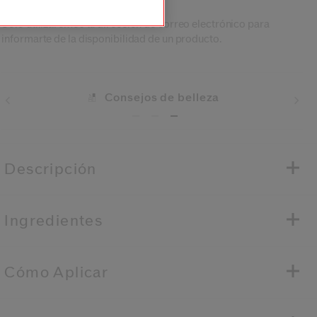
Actualmente agotado
Solo utilizaremos tu dirección de correo electrónico para
informarte de la disponibilidad de un producto.
Consejos de belleza
Envíos
Descripción
Ingredientes
Cómo Aplicar