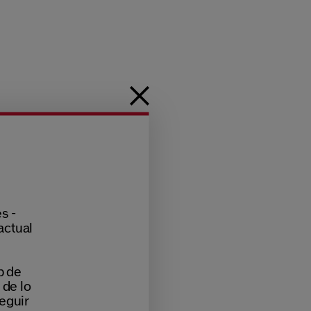
s -
actual
b de
 de lo
eguir