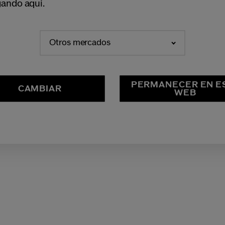
ando aquí.
Otros mercados
PERMANECER EN E
CAMBIAR
WEB