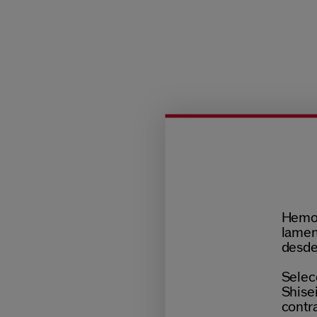
Hemos
lamen
desde
Selecc
Shisei
contr