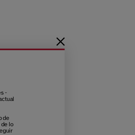
s -
actual
b de
 de lo
eguir