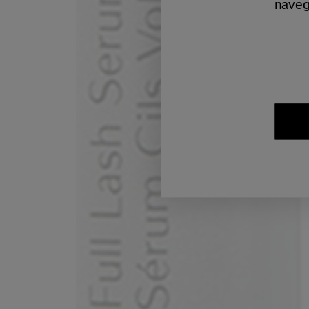
naveg