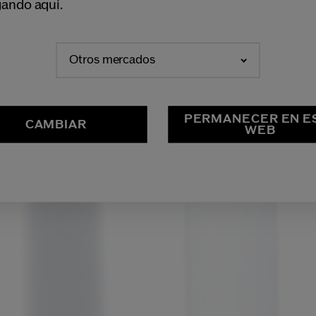
ando aquí.
Otros mercados
PERMANECER EN E
CAMBIAR
WEB