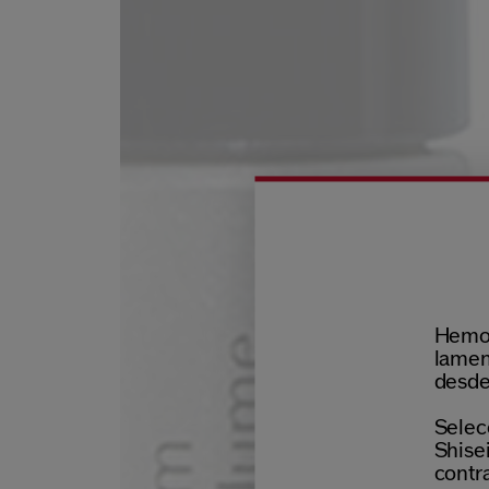
Hemos
lamen
desde
Selecc
Shisei
contr