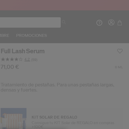
MBRE
PROMOCIONES
Full Lash Serum
4.2
(59)
Lea
59
s/es/shiseido-full-lash-serum-729238118881.html
oducto n.º
729238118881
71,00 €
DETALLES
6 ML
Opiniones.
Crea
In
Enlace
en
la
INIC
Tratamiento de pestañas. Para unas pestañas largas,
misma
densas y fuertes.
REG
página.
KIT SOLAR DE REGALO
Consigue tu KIT Solar de REGALO en compras
+100€