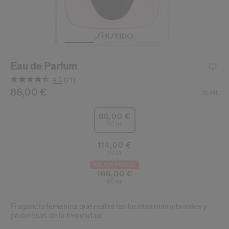
ido.
nzamientos de productos, ofertas exclusivas, consejos profesionales y mucho 
Restablecer tu contraseña a
Eau de Parfum
Se te ha enviado un correo elect
V
4.5
(21)
Recuerda revisar tu 
Lea
21
/es/es/shiseido-eau-de-parfum-768614155225.html
Producto n.º
86,00 €
768614155225
DETALLES
30 ML
Opiniones.
Enlace
en
86,00 €
la
30 ml
misma
página.
114,00 €
50 ml
MEJOR PRECIO
166,00 €
90 ml
Fragancia femenina que realza las facetas más vibrantes y
poderosas de la feminidad.