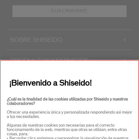
SUSCRIBIRME
SOBRE SHISEIDO
+
PRODUCTOS Y SERVICIOS
+
CONTACTO
+
¡Bienvenido a Shiseido!
¿Cuál es la finalidad de las cookies utilizadas por Shiseido y nuestros
colaboradores?
Ofrecer una experiencia única y personalizada respondiendo así mejor
a tus necesidades.
Algunas de nuestras cookies son necesarias para el correcto
funcionamiento de la web, mientras que otras se utilizan, entre otras
cosas, para:
SELECCIONA PAÍS/REGIÓN
• Recopilar clics anónimos y personalizar la visualización de nuestros