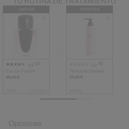
TU RUTINA DE TRATAMIENTO
LIMPIAR
HIDRATAR
(21)
(0)
4.5
0.0
Eau De Parfum
Perfumed Shower
Cream
86,00 €
54,00 €
30 ML
200 ML
3 Tamaños