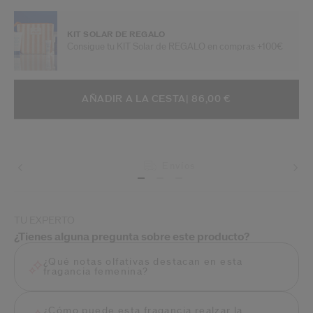
KIT SOLAR DE REGALO
Consigue tu KIT Solar de REGALO en compras +100€
AÑADIR A OPCIONES DE LA CESTA
ACCIONES DE ARTÍCULO
AÑADIR A LA CESTA
| 86,00 €
Envíos
TU EXPERTO
¿Tienes alguna pregunta sobre este producto?
¿Qué notas olfativas destacan en esta
fragancia femenina?
¿Cómo puede esta fragancia realzar la