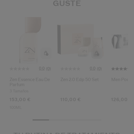
GUSTE
0.0
0.0
(0)
(0)
Zen Essence Eau De
Zen 2.0 Edp 50 Set
Men Pouch
Parfum
3 Tamaños
153,00 €
110,00 €
126,00 €
100ML