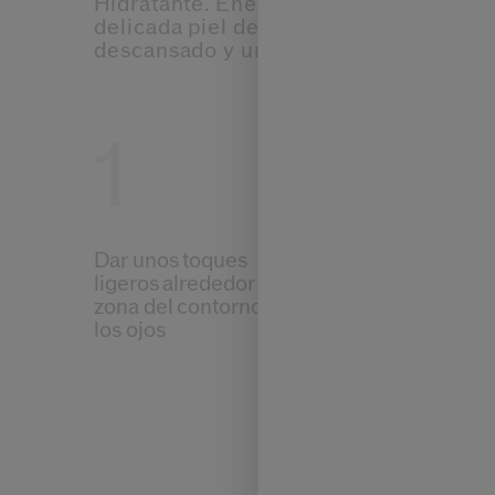
Hidratante. Energizante Estas fórmula
delicada piel del contorno de los ojos
descansado y una mirada radiante.
1
2
Dar unos toques
Usar el apli
ligeros alrededor de la
extender
zona del contorno de
los ojos