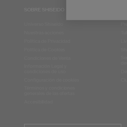
SOBRE SHISEIDO
PR
Universo Shiseido
Pr
Nuestras acciones
Tut
Política de Privacidad
Li
Política de Cookies
Sh
Se
Condiciones de Venta
de
Información Legal y
condiciones de uso
De
Configuración de cookies
Cl
Términos y condiciones
generales de las ofertas
Accesibilidad