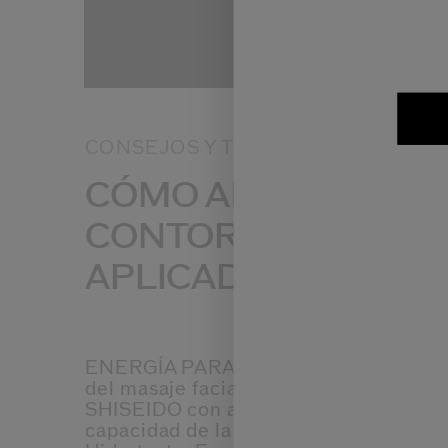
CONSEJOS Y TUTORIALES DE TRA
CÓMO APLICAR: SÉ
CONTORNO DE OJO
APLICADOR
ENERGÍA PARA UNOS OJOS RADIANTES:
del masaje facial japonés, estos exclu
SHISEIDO con aplicador de “efecto frí
capacidad de la piel para detectar inf