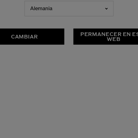
Alemania
PERMANECER EN E
CAMBIAR
WEB
TAMIENTO
RUM
S CON
 Inspirados en la tradición
sivos contornos de ojos de
o” permiten aumentar la
ormación. Refrescante.