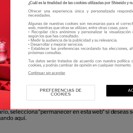
¿Cuál es la finalidad de las cookies utilizadas por Shiseido y
Confirmo que teng
Ofrecer una experiencia única y personalizada respond
Quiero recibir comunicaciones de Shiseido.
necesidades.
Podrás acceder en exclusiva a nuevos lanzamient
Algunas de nuestras cookies son necesarias para el correct
web, mientras que otras se utilizan, entre otras cosas, para:
• Recopilar clics anónimos y personalizar la visualización
según los que has consultado.
• Medir la audiencia de la publicidad y su relevancia.
• Desarrollar y mejorar servicios.
• Establecer tus preferencias recordando tus elecciones, a
Bienvenido a Shiseido
próximas consultas.
Tus datos serán tratados de acuerdo con nuestra política 
cookies, y podrás cambiar de opinión en cualquier momento.
Continuar sin aceptar
 detectado que estás navegando desde Germany -
tablemente, no realizamos entregas en tu ubicación 
 esta web.
PREFERENCIAS DE
A
COOKIES
iona tu país/región actual para ser redirigido a la we
do correspondiente para así poder realizar tu pedido,
ario, selecciona "permanecer en esta web" si deseas s
ando aquí.