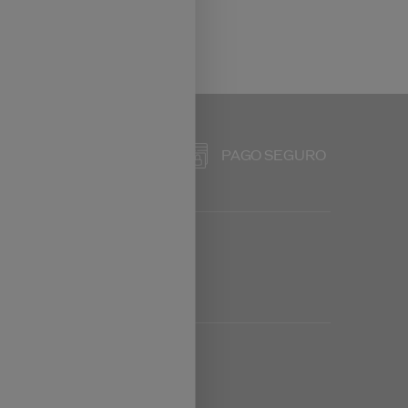
ERVICIO DE ATENCIÓN
L CLIENTE
PAGO SEGURO
E 9 A 18 HORAS