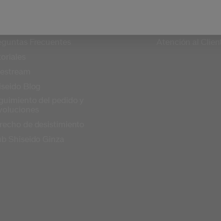
ODUCTOS Y SERVICIOS
CONTACTO
eguntas Frecuentes
Atención al Clien
oriales
vestream
iseido Blog
guimiento del pedido y
voluciones
recho de desistimiento
ub Shiseido Ginza