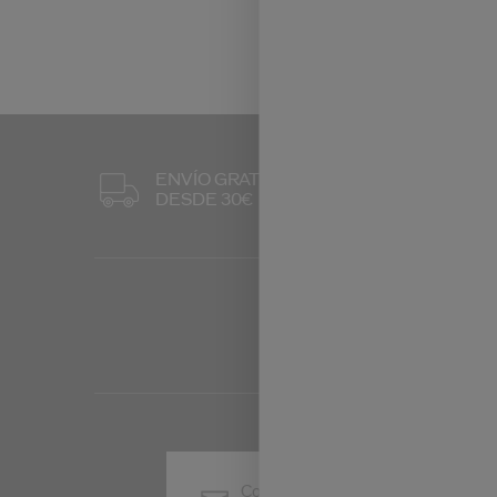
TRES MUESTR
ENVÍO GRATUITO
A ELEGIR EN 
DESDE 30€
LOS PEDIDOS
Conoce en primicia las