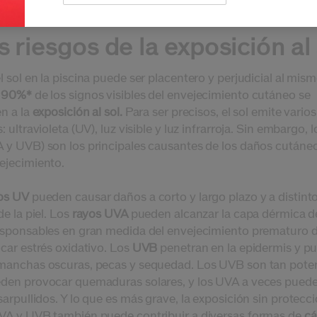
s riesgos de la exposición al 
 sol en la piscina puede ser placentero y perjudicial al mis
90%*
de los signos visibles del envejecimiento cutáneo se
en a la
exposición al sol.
Para ser precisos, el sol emite varios
: ultravioleta (UV), luz visible y luz infrarroja. Sin embargo, 
 y UVB) son los principales causantes de los daños cutáneo
ejecimiento.
os UV
pueden causar daños a corto y largo plazo y a distint
de la piel. Los
rayos UVA
pueden alcanzar la capa dérmica de
esponsables en gran medida del envejecimiento prematuro de
car estrés oxidativo. Los
UVB
penetran en la epidermis y p
manchas oscuras, pecas y sequedad. Los UVB son tan pote
den provocar quemaduras solares, y los UVA a veces pued
sarpullidos. Y lo que es
más grave, la exposición sin protecci
VA y UVB también puede contribuir a diversas formas de
cá