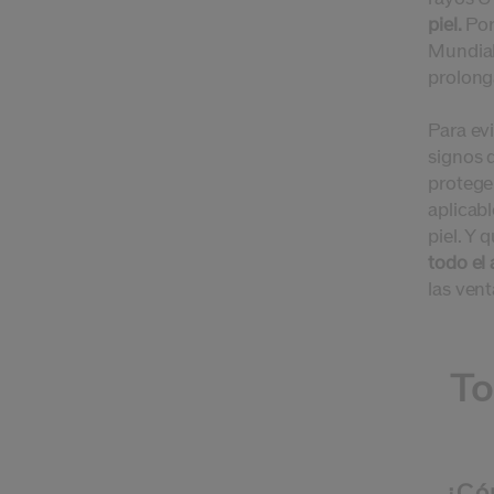
piel.
Por
Mundial
prolong
Para evi
signos d
protege
aplicab
piel.
Y q
todo el 
las vent
To
¿Cóm