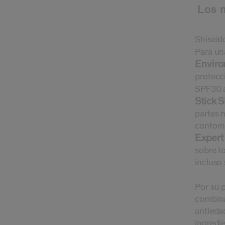
Los 
Shiseid
Para un
Enviro
protecci
SPF30 a
Stick 
partes 
contorno
Expert
sobre to
incluso
Por su p
combina
antieda
ingredie