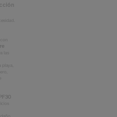
cción
cesidad.
 con
re
a las
a playa,
ero,
e
SPF30
icios
l daño