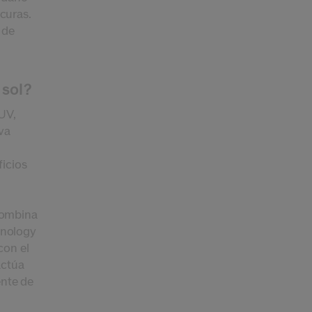
curas.
 de
 sol?
UV,
va
l
ficios
ombina
hnology
con el
actúa
nte de