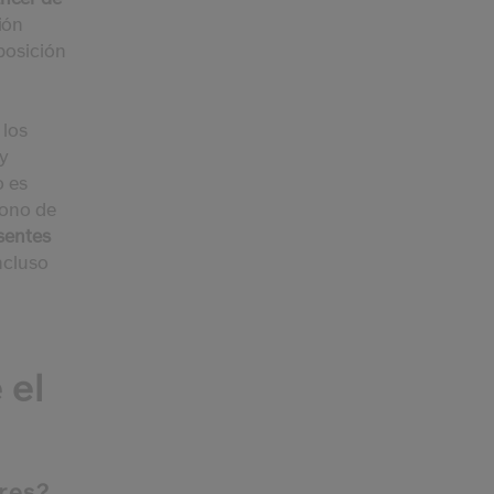
ión
posición
 los
 y
o es
tono de
sentes
ncluso
 el
ares?