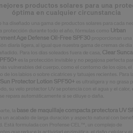
mejores productos solares para una prote
óptima en cualquier circunstancia
o ha diseñado una gama de productos solares para cada ne
Urban
a protección durante todo el año, fórmulas como
nment Age Defense Oil-Free SPF30
proporcionan una
ón diaria ligera, al igual que nuestra gama de cremas de día
Clear Sunca
ñadido. Para los días soleados fuera de casa,
SPF50+
es la protección invisible y no pegajosa perfecta par
más vulnerables del cuerpo, como el contorno de los ojos, el
 de los labios o sobre cicatrices y tatuajes recientes. Para l
 Sun Protector Lotion SPF50+
es ultraligera
y no grasa p
do, su velo protector UV se potencia con el agua y el calor, 
 se repara automáticamente si se diluye o
daña.
base de maquillaje compacta protectora UV 
arte, la
 un acabado de larga duración y aspecto natural con benef
d. Está formulada con Profense CEL™, un complejo de
ntes que reduce la actividad enzimática, el daño celular y e