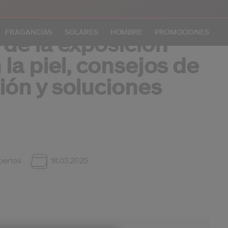
FRAGANCIAS
SOLARES
HOMBRE
PROMOCIONES
 de la exposición
 la piel, consejos de
ión y soluciones
Crea
In
INIC
pertos
18.03.2025
REG