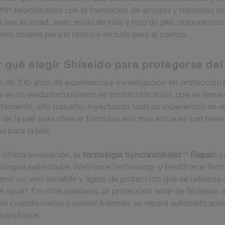
DN* relacionados con la formación de arrugas y manchas os
 sea su edad, sexo, estilo de vida y tipo de piel, disponemos
res solares para el rostro e incluso para el cuerpo.
 qué elegir Shiseido para protegerse del
 de 100 años de experiencia e investigación en protección 
o es un verdadero pionero en protección solar, que se renue
temente, año tras año, inyectando toda su experiencia en e
 de la piel para ofrecer fórmulas aún más eficaces con bene
 para la piel.
 última innovación, la
tecnología SynchroShield
™
Repair,
c
nologías patentadas WetForce Technology y HeatForce Tec
mar un velo invisible y ligero de protección que se refuerza 
el agua*. En otras palabras, ¡la protección solar de Shiseido 
or cuando nadas o sudas! Además, se repara automáticame
roarañazos.