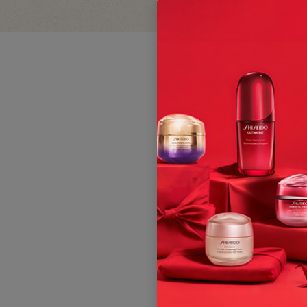
Co
s
Aunque 
levanta
sobreexp
envejec
consejo
paseand