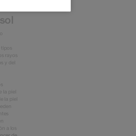
sol
mo
 tipos
los rayos
s y del
os
 la piel
 la piel
ueden
ntes
en
ón a los
ncer de