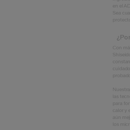
en el A
Sea cual
protecto
¿Por
Con más
Shiseid
constan
cuidado
probados
Nuestra
las tec
para for
calor y 
aún mej
los mic