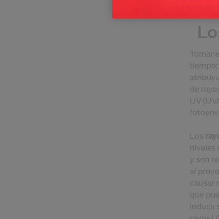
Lo
Tomar el
tiempo:
atribuy
de rayos
UV (UVA
fotoenv
Los
ray
niveles 
y son r
al provo
causar 
que pue
inducir 
rayos U