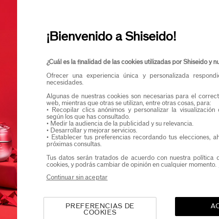
Descubre el impac
Confirmo que teng
consejos esenciale
protección solar 
Quiero recibir comunicaciones de Shiseido.
Podrás acceder en exclusiva a nuevos lanzamient
¡Bienvenido a Shiseido!
¿Cuál es la finalidad de las cookies utilizadas por Shiseido y
Ofrecer una experiencia única y personalizada respond
mprender la exposición
necesidades.
Algunas de nuestras cookies son necesarias para el correct
ol: Protege tu piel de l
web, mientras que otras se utilizan, entre otras cosas, para:
• Recopilar clics anónimos y personalizar la visualización
según los que has consultado.
rayos nocivos
• Medir la audiencia de la publicidad y su relevancia.
• Desarrollar y mejorar servicios.
• Establecer tus preferencias recordando tus elecciones, a
próximas consultas.
apreciemos el sol por su efecto bronceador, sus cualidades
Tus datos serán tratados de acuerdo con nuestra política 
r el ánimo y
su beneficioso papel en la producción de vitamin
cookies, y podrás cambiar de opinión en cualquier momento.
osición a los rayos ultravioleta (UV) del sol provoca
Continuar sin aceptar
imiento prematuro y problemas de salud.
Descubre nuestro
s de expertos para disfrutar del sol de forma más segura, ya
PREFERENCIAS DE
A
o por la ciudad o bañándote en la playa.
COOKIES