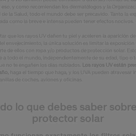
 eso, y como recomiendan los dermatólogos
y la Organizac
 de la Salud
, todo el mundo debe ser precavido. Tanto la ex
ada como la breve e intensa pueden
tener efectos nocivos.
tar que los rayos UV dañen tu piel y aceleren la aparición de
el envejecimiento, la única solución es limitar la exposición
rte de ellos con ropa y/o productos de protección solar.
Est
le a todo el mundo, independientemente de su edad, tipo o 
ue no te engañen los días nublados.
Los rayos UV están pre
año,
haga el tiempo que haga, y los UVA pueden atravesar i
anillas de coches, aviones y oficinas.
do lo que debes saber sobre
protector solar
o funcionan exactamente los filtros sol