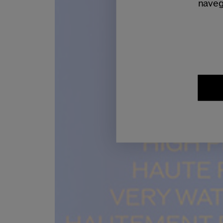
naveg