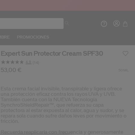
MBRE
PROMOCIONES
Expert Sun Protector Cream SPF30
4.9
(14)
Lea
14
s/es/suncare-expert-sun-protector-cream-spf30-76
oducto n.º
768614212355
53,00 €
DETALLES
50ML
Opiniones.
Enlace
en
Crea
In
la
Esta crema facial invisible, transpirable y ligera ofrece
misma
una protección eficaz contra los rayos UVA y UVB.
página.
También cuenta con la NUEVA Tecnología
INIC
SynchroShieldRepair™, que refuerza su capa
REG
protectora al estar expuesta al calor, agua y sudor, y se
repara sola cuando sufre daños leves por movimiento o
fricción.
Recuerda reaplicarla con frecuencia y generosamente