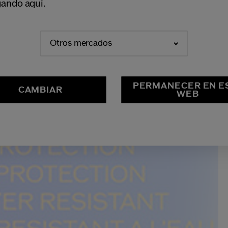
ando aquí.
Otros mercados
PERMANECER EN E
CAMBIAR
WEB