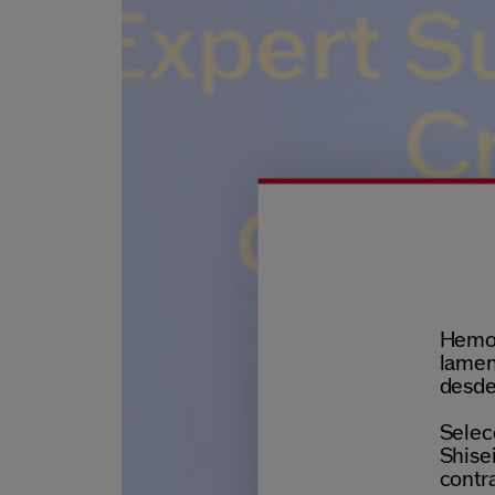
Hemos
lamen
desde
Selecc
Shisei
contr