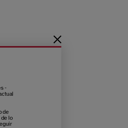
s -
actual
b de
 de lo
eguir