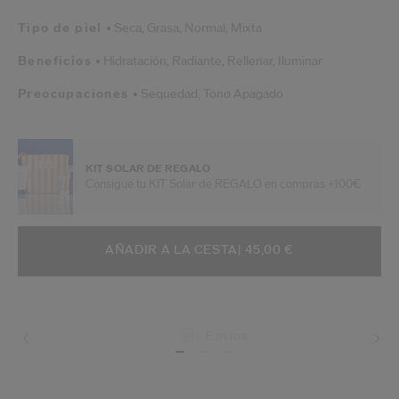
Tipo de piel
Seca,
Grasa,
Normal,
Mixta
Beneficios
Hidratación,
Radiante,
Rellenar,
Iluminar
Preocupaciones
Sequedad,
Tono Apagado
KIT SOLAR DE REGALO
Consigue tu KIT Solar de REGALO en compras +100€
AÑADIR A OPCIONES DE LA CESTA
ACCIONES DE ARTÍCULO
AÑADIR A LA CESTA
| 45,00 €
Envíos