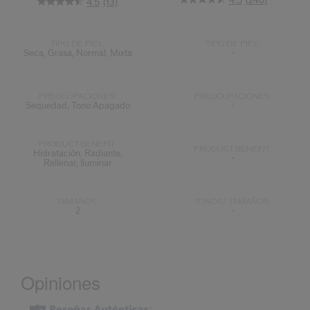
4.5
(240)
4.5
(13)
TIPO DE PIEL:
TIPO DE PIEL:
Seca, Grasa, Normal, Mixta
-
PREOCUPACIONES:
PREOCUPACIONES:
Sequedad, Tono Apagado
-
PRODUCT.BENEFIT:
PRODUCT.BENEFIT:
Hidratación, Radiante,
-
Rellenar, Iluminar
TAMAÑOS:
TONOS/ TAMAÑOS:
2
-