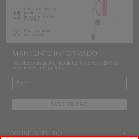
Conoce antes que
nadie los
lanzamientos de
Shiseido
Recibe ofertas
exclusivas
MANTENTE INFORMADO
Inscríbete en nuestra Newsletter y recibe un 25% de
descuento* en tu pedido.
Email
*
SUSCRIBIRME
SOBRE SHISEIDO
+