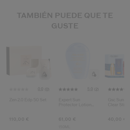
TAMBIÉN PUEDE QUE TE
GUSTE
0.0
5.0
(0)
(2)
Zen 2.0 Edp 50 Set
Expert Sun
Gsc Sun Pr
Protector Lotion
Clear Stick
Sensitive Spf50+
110,00 €
61,00 €
40,00 €
150ML