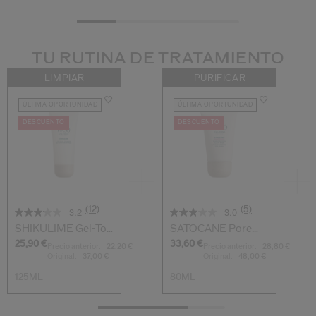
TU RUTINA DE TRATAMIENTO
LIMPIAR
PURIFICAR
ÚLTIMA OPORTUNIDAD
ÚLTIMA OPORTUNIDAD
DESCUENTO
DESCUENTO
(12)
(5)
3.2
3.0
SHIKULIME Gel-To-
SATOCANE Pore
Oil Cleanser
Purifying Scrub ...
25,90 €
33,60 €
Precio anterior:
22,20 €
Precio anterior:
28,80 €
Original:
37,00 €
Original:
48,00 €
125ML
80ML