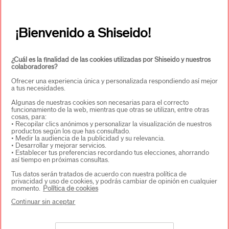
PRODUCTOS Y SERVICIOS
+
¡Bienvenido a Shiseido!
CONTACTO
+
¿Cuál es la finalidad de las cookies utilizadas por Shiseido y nuestros
colaboradores?
Ofrecer una experiencia única y personalizada respondiendo así mejor
a tus necesidades.
Algunas de nuestras cookies son necesarias para el correcto
funcionamiento de la web, mientras que otras se utilizan, entre otras
cosas, para:
• Recopilar clics anónimos y personalizar la visualización de nuestros
productos según los que has consultado.
• Medir la audiencia de la publicidad y su relevancia.
• Desarrollar y mejorar servicios.
SELECCIONA PAÍS/REGIÓN
• Establecer tus preferencias recordando tus elecciones, ahorrando
así tiempo en próximas consultas.
Tus datos serán tratados de acuerdo con nuestra política de
privacidad y uso de cookies, y podrás cambiar de opinión en cualquier
EU Persona responsable de los productos
momento.
Política de cookies
SHISEIDO EUROPE
Continuar sin aceptar
57 RUE DE VILLIERS
92200 NEUILLY-SUR-SEINE
Contacto