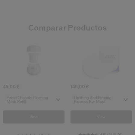
Comparar Productos
4.5
4.8
4.5
(240)
(84)
(13)
Yuzu-C Beauty Sleeping Mask Refill
Uplifting And 
45,00 €
145,00 €
Select variant
Select variant
Yuzu-C Beauty Sleeping
Uplifting And Firming
Mask Refill
Express Eye Mask
View
View