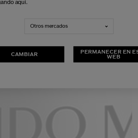
ando aquí.
Otros mercados
PERMANECER EN E
CAMBIAR
WEB