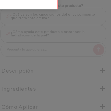
¿Tienes alguna pregunta sobre este producto?
¿Cuáles son los cinco signos del envejecimiento
que trata esta crema?
¿Cómo ayuda este producto a mantener la
hidratación de la piel?
Descripción
Ingredientes
Cómo Aplicar