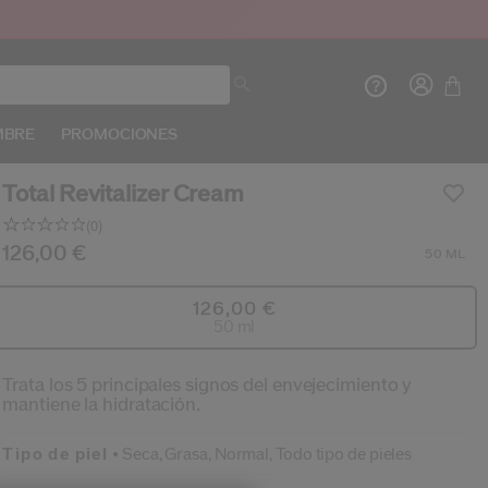
MBRE
PROMOCIONES
Total Revitalizer Cream
(0)
Sin
puntuación.
s/es/shiseido-total-revitalizer-cream-768614184089
oducto n.º
768614184089
126,00 €
DETALLES
50 ML
Enlace
Crea
In
en
la
126,00 €
misma
INIC
50 ml
página.
REG
Trata los 5 principales signos del envejecimiento y
mantiene la hidratación.
Tipo de piel
Seca,
Grasa,
Normal,
Todo tipo de pieles