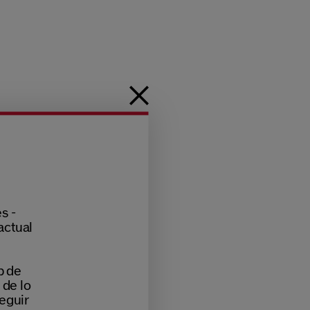
s -
actual
b de
 de lo
eguir