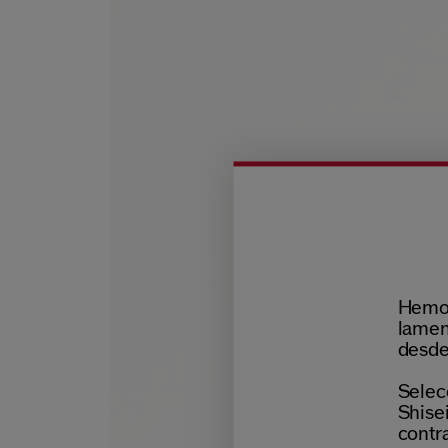
Hemos
lamen
desde
Selecc
Shisei
contr