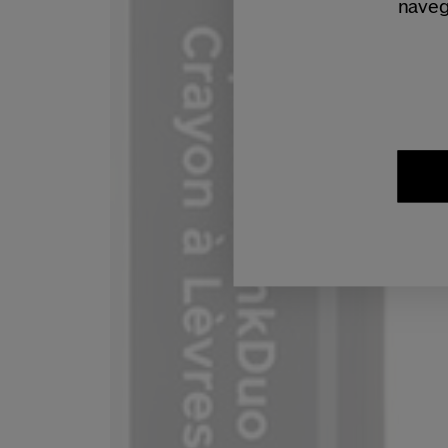
naveg