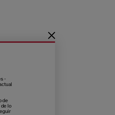
s -
actual
b de
 de lo
eguir