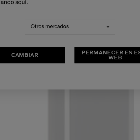
ando aquí.
Otros mercados
PERMANECER EN E
CAMBIAR
WEB