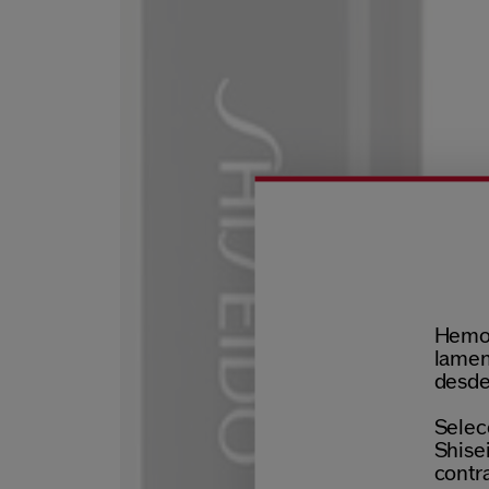
Hemos
lamen
desde
Selecc
Shisei
contr