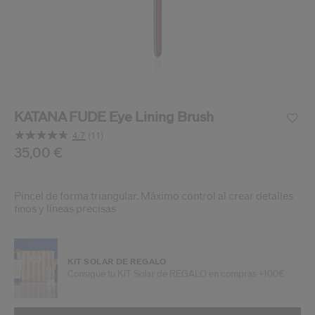
ido.
nzamientos de productos, ofertas exclusivas, consejos profesionales y mucho 
Restablecer tu contraseña a
Se te ha enviado un correo elect
V
Recuerda revisar tu 
KATANA FUDE Eye Lining Brush
4.7
(11)
Lea
11
/es/es/shiseido-katana-fude-eye-lining-brush-729238177
Producto n.º
35,00 €
729238177291
DETALLES
Opiniones.
Enlace
en
la
Pincel de forma triangular. Máximo control al crear detalles
misma
finos y líneas precisas
página.
KIT SOLAR DE REGALO
Consigue tu KIT Solar de REGALO en compras +100€