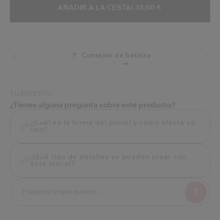
AÑADIR A OPCIONES DE LA CESTA
ACCIONES DE ARTÍCULO
AÑADIR A LA CESTA
| 35,00 €
Consejos de belleza
Envíos
TU EXPERTO
¿Tienes alguna pregunta sobre este producto?
¿Cuál es la forma del pincel y cómo afecta su
uso?
¿Qué tipo de detalles se pueden crear con
este pincel?