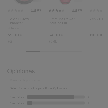
0.0
4.0
(0)
(3)
Color + Glow
Ultimune Power
Zen 2.0 Ed
Enhancer
Infusing Oil
9 Tonos
59,00 €
64,00 €
110,00 €
7G
75ML