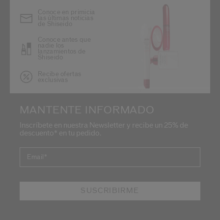
Conoce en primicia
las últimas noticias
de Shiseido
Conoce antes que
nadie los
lanzamientos de
Shiseido
Recibe ofertas
exclusivas
MANTENTE INFORMADO
Inscríbete en nuestra Newsletter y recibe un 25% de
descuento* en tu pedido.
Email
*
SUSCRIBIRME