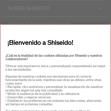
SOBRE SHISEIDO
+
PRODUCTOS Y SERVICIOS
+
CONTACTO
+
¡Bienvenido a Shiseido!
¿Cuál es la finalidad de las cookies utilizadas por Shiseido y nuestros
colaboradores?
Ofrecer una experiencia única y personalizada respondiendo así mejor
a tus necesidades.
Algunas de nuestras cookies son necesarias para el correcto
funcionamiento de la web, mientras que otras se utilizan, entre otras
cosas, para:
SELECCIONA PAÍS/REGIÓN
• Recopilar clics anónimos y personalizar la visualización de nuestros
productos según los que has consultado.
• Medir la audiencia de la publicidad y su relevancia.
• Desarrollar y mejorar servicios.
• Establecer tus preferencias recordando tus elecciones, ahorrando
EU Persona responsable de los productos
así tiempo en próximas consultas.
SHISEIDO EUROPE