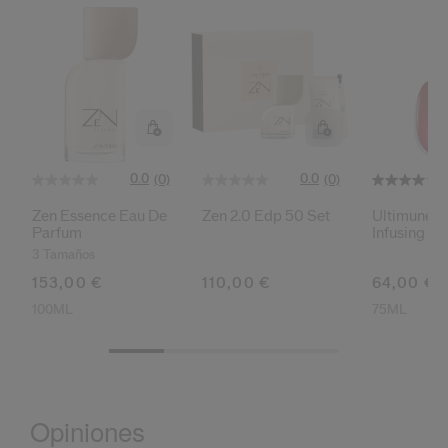
0.0
0.0
(0)
(0)
Zen Essence Eau De
Zen 2.0 Edp 50 Set
Ultimune 
Parfum
Infusing Oil
3 Tamaños
153,00 €
110,00 €
64,00 €
100ML
75ML