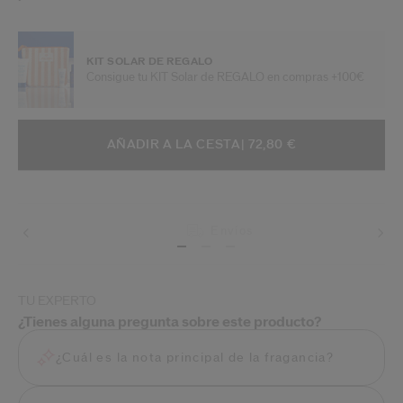
KIT SOLAR DE REGALO
Consigue tu KIT Solar de REGALO en compras +100€
AÑADIR A OPCIONES DE LA CESTA
ACCIONES DE ARTÍCULO
AÑADIR A LA CESTA
| 72,80 €
Envíos
TU EXPERTO
¿Tienes alguna pregunta sobre este producto?
¿Cuál es la nota principal de la fragancia?