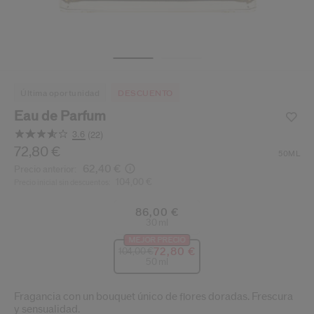
ido.
nzamientos de productos, ofertas exclusivas, consejos profesionales y mucho 
Restablecer tu contraseña a
Se te ha enviado un correo elect
última oportunidad
DESCUENTO
V
Recuerda revisar tu 
Eau de Parfum
3.6
(22)
Lea
22
/es/es/shiseido-eau-de-parfum-768614102014.html
Producto n.º
72,80 €
768614102014
DETALLES
50ML
Opiniones.
62,40 €
Precio anterior:
Enlace
104,00 €
en
Precio inicial sin descuentos:
la
misma
86,00 €
página.
30 ml
MEJOR PRECIO
72,80 €
104,00 €
50 ml
Fragancia con un bouquet único de flores doradas. Frescura
y sensualidad.