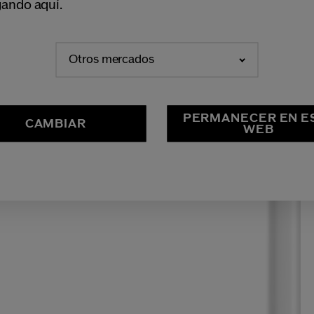
ando aquí.
Otros mercados
PERMANECER EN E
CAMBIAR
WEB