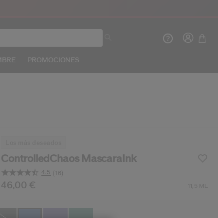
MBRE
PROMOCIONES
Crea
In
INIC
los más deseados
REG
ControlledChaos MascaraInk
4.5
(16)
Lea
16
s/es/shiseido-controlledchaos-mascaraink-7308521
oducto n.º
730852147676
46,00 €
DETALLES
11,5 ML
Opiniones.
Enlace
en
la