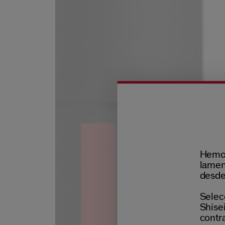
Hemos
lamen
desde
Selecc
Shisei
contr