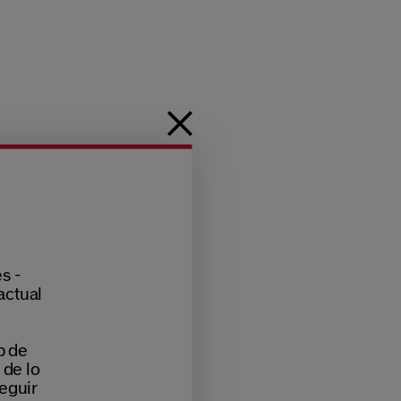
s -
actual
b de
 de lo
eguir