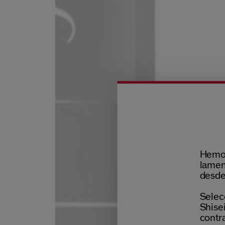
Hemos
lamen
desde
Selecc
Shisei
contr