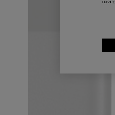
naveg