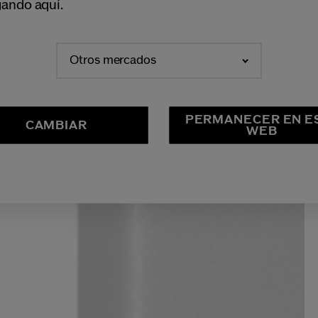
ando aquí.
Otros mercados
PERMANECER EN E
CAMBIAR
WEB