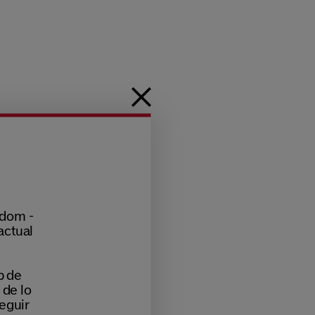
gdom -
actual
b de
 de lo
eguir