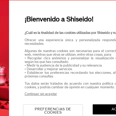
Confirmo que teng
Quiero recibir comunicaciones de Shiseido.
Podrás acceder en exclusiva a nuevos lanzamient
¡Bienvenido a Shiseido!
¿Cuál es la finalidad de las cookies utilizadas por Shiseido y
Ofrecer una experiencia única y personalizada respond
necesidades.
Algunas de nuestras cookies son necesarias para el correct
web, mientras que otras se utilizan, entre otras cosas, para:
• Recopilar clics anónimos y personalizar la visualización
según los que has consultado.
• Medir la audiencia de la publicidad y su relevancia.
• Desarrollar y mejorar servicios.
• Establecer tus preferencias recordando tus elecciones, a
próximas consultas.
Tus datos serán tratados de acuerdo con nuestra política 
cookies, y podrás cambiar de opinión en cualquier momento.
Continuar sin aceptar
PREFERENCIAS DE
A
COOKIES