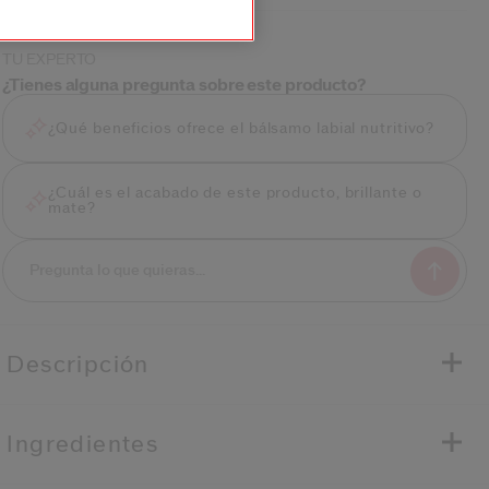
TU EXPERTO
¿Tienes alguna pregunta sobre este producto?
¿Qué beneficios ofrece el bálsamo labial nutritivo?
¿Cuál es el acabado de este producto, brillante o
mate?
Descripción
Ingredientes