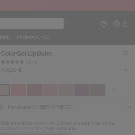
MBRE
PROMOCIONES
ColorGel LipBalm
5.0
(4)
Lea
4
s/es/shiseido-colorgel-lipbalm-729238148918.html
oducto n.º
729238148918
40,00 €
DETALLES
2G
Opiniones.
Crea
In
Enlace
en
la
INIC
+3
misma
REG
página.
Narcissus/SHEER APRICOT
Bálsamo labial nutritivo. Cobertura semitraslúcida.
Acabado brillante y semisatinado.