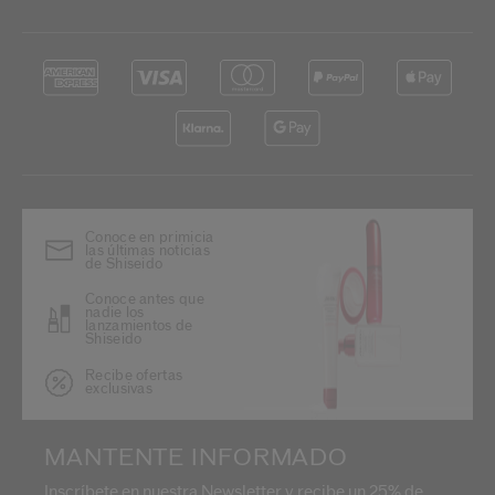
Conoce en primicia
las últimas noticias
de Shiseido
Conoce antes que
nadie los
lanzamientos de
Shiseido
Recibe ofertas
exclusivas
MANTENTE INFORMADO
Inscríbete en nuestra Newsletter y recibe un 25% de