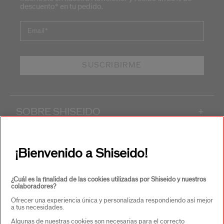
descuento* en tu pedido.
Email
*
SUSCRIBIRME
SOBRE SHISEIDO
+
PRODUCTOS Y SERVICIOS
+
¡Bienvenido a Shiseido!
CONTACTO
+
¿Cuál es la finalidad de las cookies utilizadas por Shiseido y nuestros
colaboradores?
Ofrecer una experiencia única y personalizada respondiendo así mejor
a tus necesidades.
Algunas de nuestras cookies son necesarias para el correcto