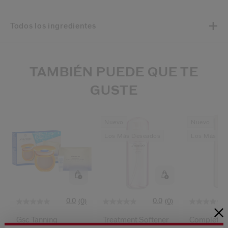
Todos los ingredientes
TAMBIÉN PUEDE QUE TE
GUSTE
Nuevo
Nuevo
Los Más Deseados
Los Más De
0.0
0.0
(0)
(0)
Gsc Tanning
Treatment Softener
Complete C