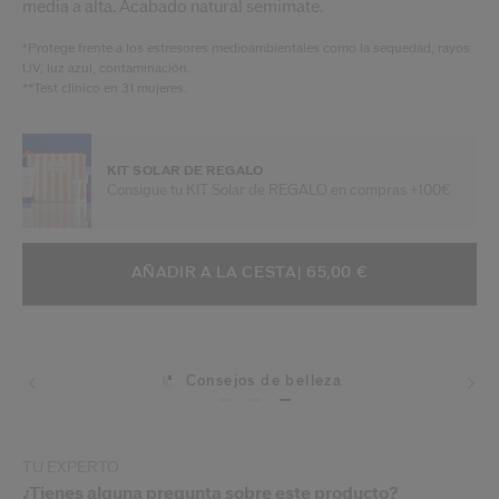
media a alta. Acabado natural semimate.
*Protege frente a los estresores medioambientales como la sequedad, rayos
UV, luz azul, contaminación.
**Test clínico en 31 mujeres.
KIT SOLAR DE REGALO
Consigue tu KIT Solar de REGALO en compras +100€
AÑADIR A OPCIONES DE LA CESTA
ACCIONES DE ARTÍCULO
AÑADIR A LA CESTA
| 65,00 €
Consejos de belleza
TU EXPERTO
¿Tienes alguna pregunta sobre este producto?