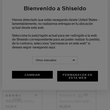
Compact Value Set
Microfoam
(bronze)
Bienvenido a Shiseido
52,00 €
78,00 €
61,00 €
150 ML
180 ML
Hemos detectado que estás navegando desde United States -
lamentablemente, no realizamos entregas en tu ubicación
actual desde esta web.
Selecciona tu país/región actual para ser redirigido a la web
de Shiseido correspondiente para así poder realizar tu pedido,
TU RUTINA DE TRATAMIENTO
de lo contrario, selecciona "permanecer en esta web" si
deseas seguir navegando aquí.
PREPARAR
MATIFICAR Y UNIFICAR
Otros mercados
CAMBIAR
PERMANECER EN
ESTA WEB
(0)
0.0
(1298)
4.4
SYNCHRO SKIN
Synchro Skin Self-
Soft Blurring Pri...
Refreshing F...
53,00 €
65,00 €