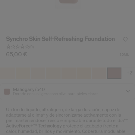
ido.
nzamientos de productos, ofertas exclusivas, consejos profesionales y mucho 
Restablecer tu contraseña a
Synchro Skin Self-Refreshing Foundation
Se te ha enviado un correo elect
V
(0)
Recuerda revisar tu 
Sin
puntuación.
/es/es/shiseido-synchro-skin-self-refreshing-foundation
Producto n.º
65,00 €
729238217621
DETALLES
30ML
Enlace
en
la
misma
+21
página.
Mahogany/540
Dorado con un ligero tono oliva para pieles claras.
Un fondo líquido, ultraligero, de larga duración, capaz de
adaptarse al clima* y de sincronizarse activamente con la
piel manteniéndose fresco e impecable durante todo el día**.
ActiveForce+™ Technology
protege el acabado frente al
calor, humedad, brillos y movimiento. Cobertura modulable