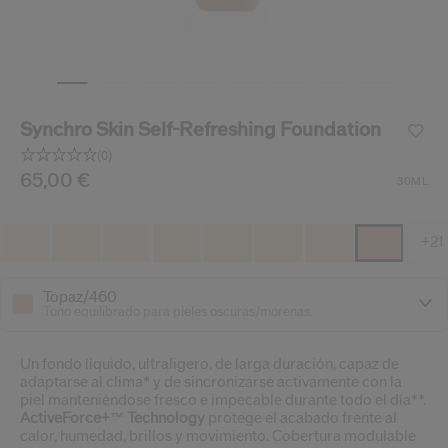
ido.
nzamientos de productos, ofertas exclusivas, consejos profesionales y mucho 
Restablecer tu contraseña a
Synchro Skin Self-Refreshing Foundation
Se te ha enviado un correo elect
V
(0)
Recuerda revisar tu 
Sin
puntuación.
/es/es/shiseido-synchro-skin-self-refreshing-foundatio
Producto n.º
65,00 €
729238217928
DETALLES
30ML
Enlace
en
la
misma
+21
página.
Topaz/460
Tono equilibrado para pieles oscuras/morenas.
Un fondo líquido, ultraligero, de larga duración, capaz de
adaptarse al clima* y de sincronizarse activamente con la
piel manteniéndose fresco e impecable durante todo el día**.
ActiveForce+™ Technology
protege el acabado frente al
calor, humedad, brillos y movimiento. Cobertura modulable