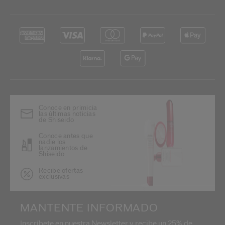
Conoce en primicia
las últimas noticias
de Shiseido
Conoce antes que
nadie los
lanzamientos de
Shiseido
Recibe ofertas
exclusivas
MANTENTE INFORMADO
Inscríbete en nuestra Newsletter y recibe un 25% de