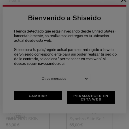
Foam
61,00 €
126,00 €
78,00 €
Bienvenido a Shiseido
125 ML
150 ML
Hemos detectado que estás navegando desde United States -
lamentablemente, no realizamos entregas en tu ubicación
actual desde esta web.
TU RUTINA DE TRATAMIENTO
Selecciona tu país/región actual para ser redirigido a la web
de Shiseido correspondiente para así poder realizar tu pedido,
PREPARAR
MATIFICAR Y UNIFICAR
de lo contrario, selecciona "permanecer en esta web" si
deseas seguir navegando aquí.
Otros mercados
CAMBIAR
PERMANECER EN
ESTA WEB
(0)
0.0
(1298)
4.4
SYNCHRO SKIN
Synchro Skin Self-
Soft Blurring Pri...
Refreshing F...
53,00 €
65,00 €