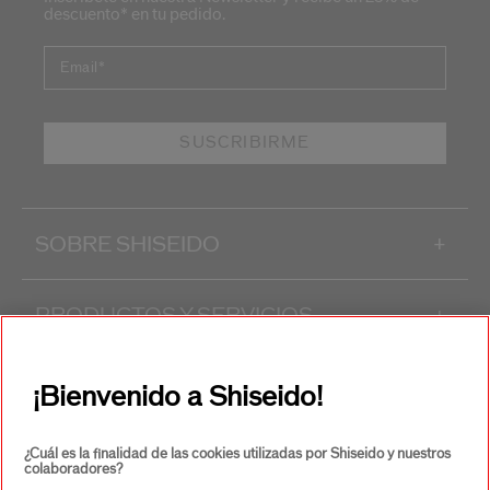
descuento* en tu pedido.
Email
*
SUSCRIBIRME
SOBRE SHISEIDO
+
PRODUCTOS Y SERVICIOS
+
CONTACTO
+
¡Bienvenido a Shiseido!
¿Cuál es la finalidad de las cookies utilizadas por Shiseido y nuestros
colaboradores?