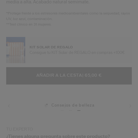
media a alta. Acabado natural semimate.
*Protege frente a los estresores medioambientales como la sequedad, rayos
UV, luz azul, contaminación.
**Test clínico en 31 mujeres.
KIT SOLAR DE REGALO
Consigue tu KIT Solar de REGALO en compras +100€
AÑADIR A OPCIONES DE LA CESTA
ACCIONES DE ARTÍCULO
AÑADIR A LA CESTA
| 65,00 €
Consejos de belleza
TU EXPERTO
¿Tienes alguna pregunta sobre este producto?