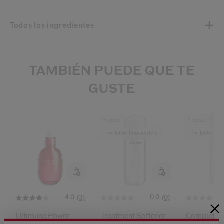
Todos los ingredientes
TAMBIÉN PUEDE QUE TE
GUSTE
Nuevo
Nuevo
Los Más Deseados
Los Más De
4.0
0.0
(3)
(0)
Ultimune Power
Treatment Softener
Complete C