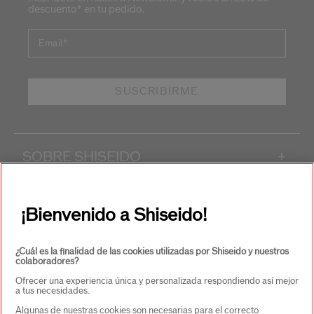
descuento* en tu pedido.
Email
*
SUSCRIBIRME
SOBRE SHISEIDO
+
PRODUCTOS Y SERVICIOS
+
¡Bienvenido a Shiseido!
CONTACTO
+
¿Cuál es la finalidad de las cookies utilizadas por Shiseido y nuestros
colaboradores?
Ofrecer una experiencia única y personalizada respondiendo así mejor
a tus necesidades.
Algunas de nuestras cookies son necesarias para el correcto