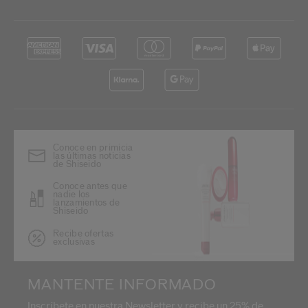
Conoce en primicia
las últimas noticias
de Shiseido
Conoce antes que
nadie los
lanzamientos de
Shiseido
Recibe ofertas
exclusivas
MANTENTE INFORMADO
Inscríbete en nuestra Newsletter y recibe un 25% de