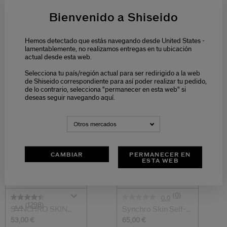
Infusing Oil
Microfoam
Bienvenido a Shiseido
64,00 €
78,00 €
61,00 €
75ML
150 ML
180 ML
Hemos detectado que estás navegando desde United States -
lamentablemente, no realizamos entregas en tu ubicación
actual desde esta web.
Selecciona tu país/región actual para ser redirigido a la web
de Shiseido correspondiente para así poder realizar tu pedido,
TU RUTINA DE TRATAMIENTO
de lo contrario, selecciona "permanecer en esta web" si
deseas seguir navegando aquí.
PREPARAR
MATIFICAR Y UNIFICAR
Otros mercados
CAMBIAR
PERMANECER EN
ESTA WEB
(0)
0.0
(1298)
4.4
SYNCHRO SKIN
Synchro Skin Self-
Soft Blurring Pri...
Refreshing F...
53,00 €
65,00 €