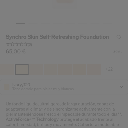
ido.
nzamientos de productos, ofertas exclusivas, consejos profesionales y mucho 
Restablecer tu contraseña a
Synchro Skin Self-Refreshing Foundation
Se te ha enviado un correo elect
V
(0)
Recuerda revisar tu 
Sin
puntuación.
/es/es/shiseido-synchro-skin-self-refreshing-foundation
Producto n.º
65,00 €
729238217553
DETALLES
30ML
Enlace
en
la
misma
+22
página.
Ivory/120
Tono dorado para pieles muy blancas.
Un fondo líquido, ultraligero, de larga duración, capaz de
adaptarse al clima* y de sincronizarse activamente con la
piel manteniéndose fresco e impecable durante todo el día**.
ActiveForce+™ Technology
protege el acabado frente al
calor, humedad, brillos y movimiento. Cobertura modulable