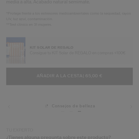
media a alta. Acabado natural semimate.
*Protege frente a los estresores medioambientales como la sequedad, rayos
UV, luz azul, contaminación.
**Test clínico en 31 mujeres.
KIT SOLAR DE REGALO
Consigue tu KIT Solar de REGALO en compras +100€
AÑADIR A OPCIONES DE LA CESTA
ACCIONES DE ARTÍCULO
AÑADIR A LA CESTA
| 65,00 €
Consejos de belleza
TU EXPERTO
¿Tienes alguna pregunta sobre este producto?