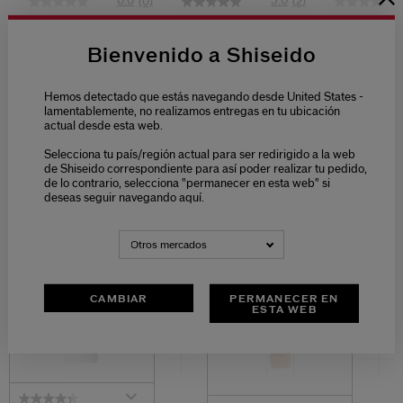
0.0
5.0
(0)
(2)
Color + Glow
Expert Sun
Technosati
Enhancer
Protector Lotion
Limited Ed
Bienvenido a Shiseido
Sensitive Spf50+
9 Tonos
5 Tonos
59,00 €
61,00 €
43,00 €
Hemos detectado que estás navegando desde United States -
lamentablemente, no realizamos entregas en tu ubicación
7G
150ML
3.30G
actual desde esta web.
Selecciona tu país/región actual para ser redirigido a la web
de Shiseido correspondiente para así poder realizar tu pedido,
de lo contrario, selecciona "permanecer en esta web" si
TU RUTINA DE TRATAMIENTO
deseas seguir navegando aquí.
PREPARAR
CORREGIR Y
PERFECCIONAR
Otros mercados
CAMBIAR
PERMANECER EN
ESTA WEB