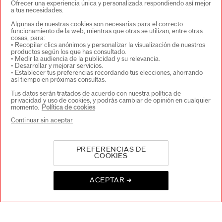
Ofrecer una experiencia única y personalizada respondiendo así mejor
a tus necesidades.
Algunas de nuestras cookies son necesarias para el correcto
funcionamiento de la web, mientras que otras se utilizan, entre otras
cosas, para:
• Recopilar clics anónimos y personalizar la visualización de nuestros
productos según los que has consultado.
• Medir la audiencia de la publicidad y su relevancia.
• Desarrollar y mejorar servicios.
SELECCIONA PAÍS/REGIÓN
• Establecer tus preferencias recordando tus elecciones, ahorrando
así tiempo en próximas consultas.
Tus datos serán tratados de acuerdo con nuestra política de
privacidad y uso de cookies, y podrás cambiar de opinión en cualquier
EU Persona responsable de los productos
momento.
Política de cookies
SHISEIDO EUROPE
Continuar sin aceptar
57 RUE DE VILLIERS
92200 NEUILLY-SUR-SEINE
Contacto
PREFERENCIAS DE
COOKIES
Copyright © 2026 Shiseido Co., Ltd. Todos los derechos
ACEPTAR ➜
reservados.