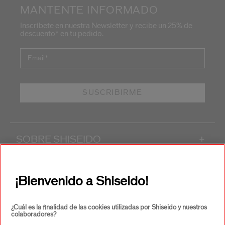
MANTENTE INFORMADO
Inscríbete en nuestra Newsletter y recibe un 25% de
descuento* en tu pedido.
Email
*
SUSCRIBIRME
SOBRE SHISEIDO
+
PRODUCTOS Y SERVICIOS
+
¡Bienvenido a Shiseido!
CONTACTO
+
¿Cuál es la finalidad de las cookies utilizadas por Shiseido y nuestros
colaboradores?