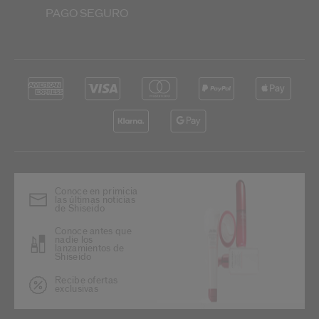
PAGO SEGURO
Conoce en primicia
las últimas noticias
de Shiseido
Conoce antes que
nadie los
lanzamientos de
Shiseido
Recibe ofertas
exclusivas