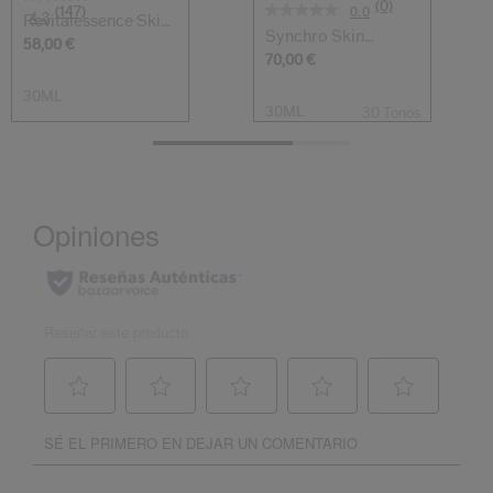
(0)
0.0
(147)
4.3
Revitalessence Skin
Synchro Skin
Glow Prime...
58,00 €
Radiant Lifting F...
70,00 €
30ML
30ML
30 Tonos