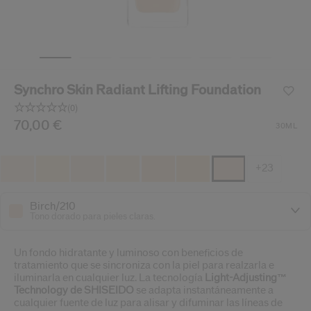
ido.
nzamientos de productos, ofertas exclusivas, consejos profesionales y mucho 
Restablecer tu contraseña a
Synchro Skin Radiant Lifting Foundation
Se te ha enviado un correo elect
V
(0)
Recuerda revisar tu 
Sin
puntuación.
/es/es/shiseido-synchro-skin-radiant-lifting-foundation
Producto n.º
70,00 €
729238216006
DETALLES
30ML
Enlace
en
la
misma
+23
página.
Birch/210
Tono dorado para pieles claras.
Un fondo hidratante y luminoso con beneficios de
tratamiento que se sincroniza con la piel para realzarla e
iluminarla en cualquier luz. La tecnología
Light-Adjusting™
Technology de SHISEIDO
se adapta instantáneamente a
cualquier fuente de luz para alisar y difuminar las líneas de