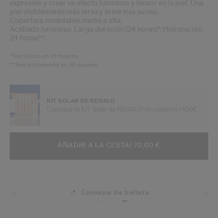
expresión y crear un efecto luminoso y tensor en la piel. Una
piel visiblemente más tersa y firme tras su uso.
Cobertura modulable media a alta.
Acabado luminoso. Larga duración (24 horas)*. Hidratación
24 horas**.
*Test clínico en 31 mujeres.
**Test instrumental en 26 mujeres.
KIT SOLAR DE REGALO
Consigue tu KIT Solar de REGALO en compras +100€
AÑADIR A OPCIONES DE LA CESTA
ACCIONES DE ARTÍCULO
AÑADIR A LA CESTA
| 70,00 €
Consejos de belleza