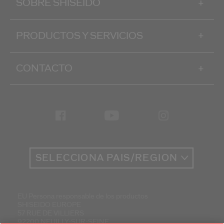
SOBRE SHISEIDO
+
PRODUCTOS Y SERVICIOS
+
CONTACTO
+
SELECCIONA PAÍS/REGIÓN
EU Persona responsable de los productos
SHISEIDO EUROPE
57 RUE DE VILLIERS
92200 NEUILLY-SUR-SEINE