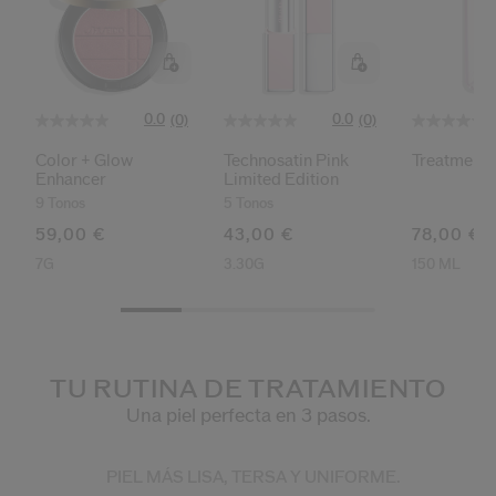
0.0
0.0
(0)
(0)
Color + Glow
Technosatin Pink
Treatment 
Enhancer
Limited Edition
9 Tonos
5 Tonos
59,00 €
43,00 €
78,00 €
7G
3.30G
150 ML
TU RUTINA DE TRATAMIENTO
Una piel perfecta en 3 pasos.
PIEL MÁS LISA, TERSA Y UNIFORME.