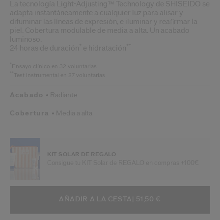
La tecnología Light-Adjusting™ Technology de SHISEIDO se
adapta instantáneamente a cualquier luz para alisar y
difuminar las líneas de expresión, e iluminar y reafirmar la
piel. Cobertura modulable de media a alta. Un acabado
luminoso.
*
**
24 horas de duración
e hidratación
*
Ensayo clínico en 32 voluntarias
**
Test instrumental en 27 voluntarias
Acabado
Radiante
Cobertura
Media a alta
KIT SOLAR DE REGALO
Consigue tu KIT Solar de REGALO en compras +100€
AÑADIR A OPCIONES DE LA CESTA
ACCIONES DE ARTÍCULO
AÑADIR A LA CESTA
| 51,50 €