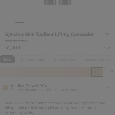
ido.
nzamientos de productos, ofertas exclusivas, consejos profesionales y mucho 
Restablecer tu contraseña a
Se te ha enviado un correo elect
Synchro Skin Radiant Lifting Concealer
V
Recuerda revisar tu 
(0)
Sin
puntuación.
/es/es/shiseido-synchro-skin-radiant-lifting-concealer-7
Producto n.º
51,50 €
729238187191
DETALLES
2.7G
Enlace
en
la
todo
subtono neutro
subtono rosa
subtono dorado
misma
página.
+8
Medium/Moyen 304
Tono equilibrado para pieles medias/oscuras.
NUEVO Corrector ultracremoso en barra que perfecciona,
alisa, ilumina e hidrata la piel para lograr una mirada más
firme y radiante.