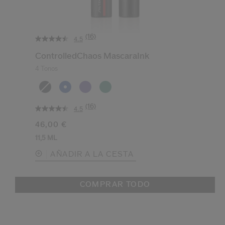
(16)
4.5
ControlledChaos MascaraInk
4 Tonos
(16)
4.5
46,00 €
11,5 ML
AÑADIR A LA CESTA
COMPRAR TODO