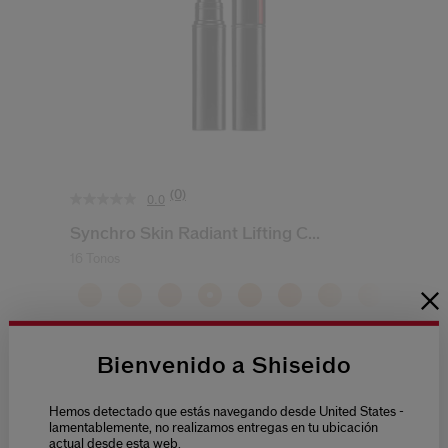
(0)
0.0
Synchro Skin Radiant Lifting C...
16 Tonos
(0)
0.0
Bienvenido a Shiseido
51,50 €
2.7G
Hemos detectado que estás navegando desde United States -
lamentablemente, no realizamos entregas en tu ubicación
AÑADIR A LA CESTA
actual desde esta web.