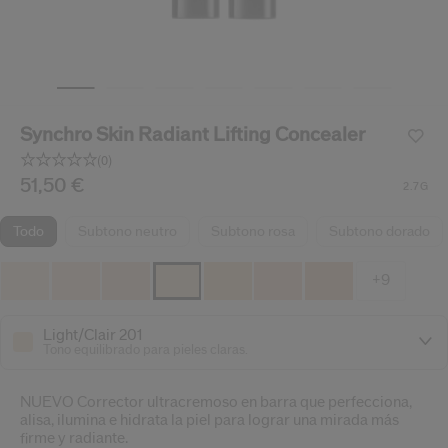
ido.
nzamientos de productos, ofertas exclusivas, consejos profesionales y mucho 
Restablecer tu contraseña a
Se te ha enviado un correo elect
Synchro Skin Radiant Lifting Concealer
V
Recuerda revisar tu 
(0)
Sin
puntuación.
/es/es/shiseido-synchro-skin-radiant-lifting-concealer-
Producto n.º
51,50 €
729238187078
DETALLES
2.7G
Enlace
en
la
todo
subtono neutro
subtono rosa
subtono dorado
misma
página.
+9
Light/Clair 201
Tono equilibrado para pieles claras.
NUEVO Corrector ultracremoso en barra que perfecciona,
alisa, ilumina e hidrata la piel para lograr una mirada más
firme y radiante.