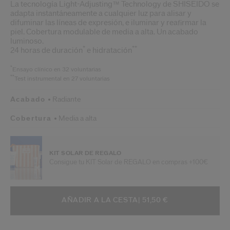
La tecnología Light-Adjusting™ Technology de SHISEIDO se
adapta instantáneamente a cualquier luz para alisar y
difuminar las líneas de expresión, e iluminar y reafirmar la
piel. Cobertura modulable de media a alta. Un acabado
luminoso.
*
**
24 horas de duración
e hidratación
*
Ensayo clínico en 32 voluntarias
**
Test instrumental en 27 voluntarias
Acabado
Radiante
Cobertura
Media a alta
KIT SOLAR DE REGALO
Consigue tu KIT Solar de REGALO en compras +100€
AÑADIR A OPCIONES DE LA CESTA
ACCIONES DE ARTÍCULO
AÑADIR A LA CESTA
| 51,50 €