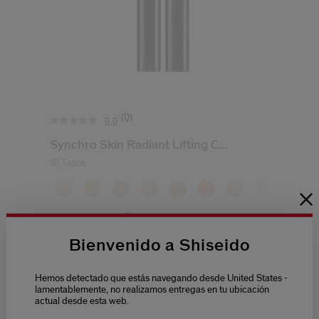
(0)
0.0
Synchro Skin Radiant Lifting C...
16 Tonos
(0)
0.0
51,50 €
Bienvenido a Shiseido
2.7G
Hemos detectado que estás navegando desde United States -
AÑADIR A LA CESTA
lamentablemente, no realizamos entregas en tu ubicación
actual desde esta web.