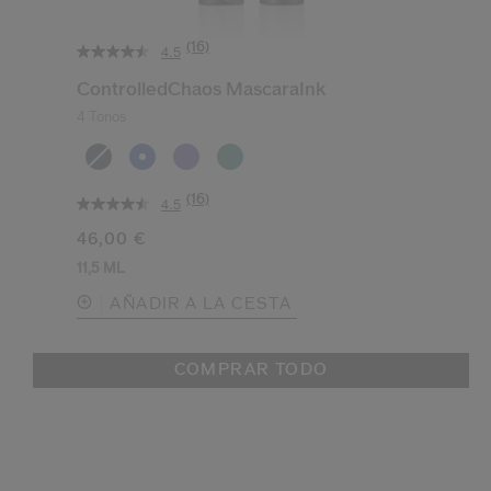
(16)
4.5
ControlledChaos MascaraInk
4 Tonos
(16)
4.5
46,00 €
11,5 ML
AÑADIR A LA CESTA
COMPRAR TODO