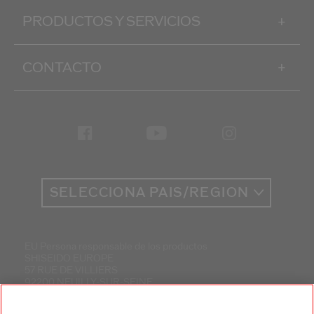
PRODUCTOS Y SERVICIOS
+
CONTACTO
+
SELECCIONA PAÍS/REGIÓN
EU Persona responsable de los productos
SHISEIDO EUROPE
57 RUE DE VILLIERS
92200 NEUILLY-SUR-SEINE
Contacto