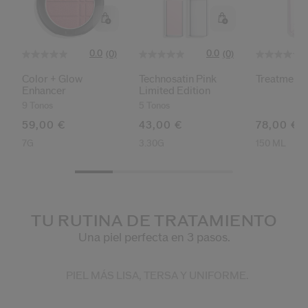
0.0
0.0
(0)
(0)
Color + Glow
Technosatin Pink
Treatment 
Enhancer
Limited Edition
9 Tonos
5 Tonos
59,00 €
43,00 €
78,00 €
7G
3.30G
150 ML
TU RUTINA DE TRATAMIENTO
Una piel perfecta en 3 pasos.
PIEL MÁS LISA, TERSA Y UNIFORME.