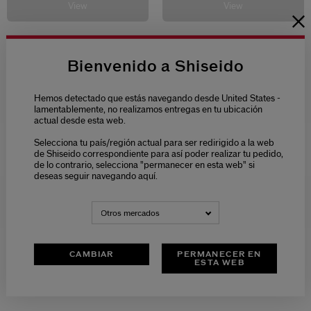
View
View
5.0
(1)
5.0
(1)
Bienvenido a Shiseido
TIPO DE PIEL:
TIPO DE PIEL:
Hemos detectado que estás navegando desde United States -
Seca, Grasa, Normal, Mixta
Seca, Grasa, Normal, Mixta
lamentablemente, no realizamos entregas en tu ubicación
actual desde esta web.
PREOCUPACIONES:
PREOCUPACIONES:
Selecciona tu país/región actual para ser redirigido a la web
Flacidez, Tono Apagado,
Tono Apagado, Flacidez,
de Shiseido correspondiente para así poder realizar tu pedido,
Manchas Oscuras, Arrugas
Arrugas, Sequedad
de lo contrario, selecciona "permanecer en esta web" si
deseas seguir navegando aquí.
PRODUCT.BENEFIT:
PRODUCT.BENEFIT:
Elevar, Reafirmar, Iluminar,
Luminosidad, Elasticidad,
Unificar El Tono De La Piel
Reafirmar, Alisar / Suavizar
Otros mercados
TAMAÑOS:
TAMAÑOS:
CAMBIAR
PERMANECER EN
2
2
ESTA WEB