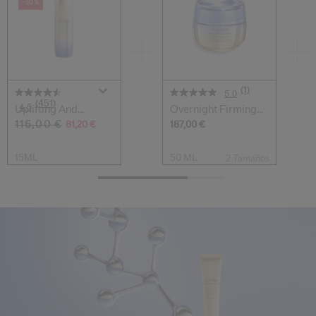
-30%
(1)
5.0
(451)
4.5
Uplifting And
Overnight Firming
Firming Eye Crea...
Treatment
116,00 €
81,20 €
187,00 €
15ML
50 ML
2 Tamaños