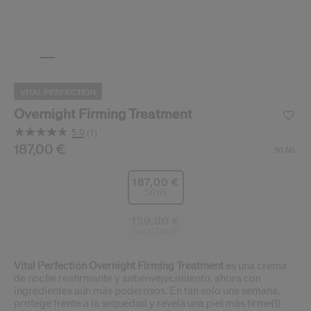
ido.
nzamientos de productos, ofertas exclusivas, consejos profesionales y mucho 
Restablecer tu contraseña a
Se te ha enviado un correo elect
VITAL PERFECTION
V
Recuerda revisar tu 
Overnight Firming Treatment
5.0
(1)
Lea
1
/es/es/shiseido-overnight-firming-treatment-7686142102
Producto n.º
187,00 €
768614210283
DETALLES
50 ML
reseña.
Enlace
en
187,00 €
la
50 ml
misma
página.
159,00 €
refill (50ml)
Vital Perfection Overnight Firming Treatment
es una crema
de noche reafirmante y antienvejecimiento, ahora con
ingredientes aún más poderosos. En tan solo una semana,
protege frente a la sequedad y revela una piel más firme(1)