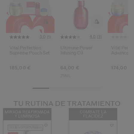
5.0
4.0
(1)
(3)
Vital Perfection
Ultimune Power
Vital Perfe
Supreme Pouch Set
Infusing Oil
Advanced 
Set
185,00 €
64,00 €
174,00 €
75ML
TU RUTINA DE TRATAMIENTO
MIRADA REAFIRMADA
COMBATE LA
Y LUMINOSA
FLACIDEZ
ÚLTIMA OPORTUNIDAD