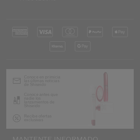
Conoce en primicia
las últimas noticias
de Shiseido
Conoce antes que
nadie los
lanzamientos de
Shiseido
Recibe ofertas
exclusivas
MANTENTE INFORMADO