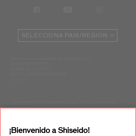
SELECCIONA PAÍS/REGIÓN
EU Persona responsable de los productos
SHISEIDO EUROPE
57 RUE DE VILLIERS
92200 NEUILLY-SUR-SEINE
Contacto
Copyright © 2026 Shiseido Co., Ltd. Todos los derechos
reservados.
¡Bienvenido a Shiseido!