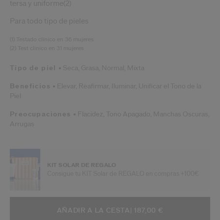
tersa y uniforme(2)
Para todo tipo de pieles
(1) Testado clínico en 36 mujeres
(2) Test clínico en 31 mujeres
Tipo de piel
Seca,
Grasa,
Normal,
Mixta
Beneficios
Elevar,
Reafirmar,
Iluminar,
Unificar el Tono de la
Piel
Preocupaciones
Flacidez,
Tono Apagado,
Manchas Oscuras,
Arrugas
KIT SOLAR DE REGALO
Consigue tu KIT Solar de REGALO en compras +100€
AÑADIR A OPCIONES DE LA CESTA
ACCIONES DE ARTÍCULO
AÑADIR A LA CESTA
| 187,00 €