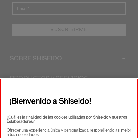
Email
*
SUSCRIBIRME
SOBRE SHISEIDO
+
PRODUCTOS Y SERVICIOS
+
CONTACTO
+
¡Bienvenido a Shiseido!
¿Cuál es la finalidad de las cookies utilizadas por Shiseido y nuestros
colaboradores?
Ofrecer una experiencia única y personalizada respondiendo así mejor
a tus necesidades.