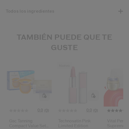
Todos los ingredientes
TAMBIÉN PUEDE QUE TE
GUSTE
Nuevo
0.0
0.0
(0)
(0)
Gsc Tanning
Technosatin Pink
Vital Perfe
Compact Value Set
Limited Edition
Supreme P