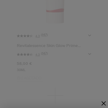
(147)
4.3
Revitalessence Skin Glow Prime...
(147)
4.3
58,00 €
30ML
AGOTADO