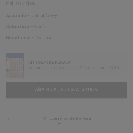
mejillas y ojos.
Acabado
Natural,
Glowy
Cobertura
Media
Beneficios
Iluminador
KIT SOLAR DE REGALO
Consigue tu KIT Solar de REGALO en compras +100€
AÑADIR A OPCIONES DE LA CESTA
ACCIONES DE ARTÍCULO
AÑADIR A LA CESTA
| 59,00 €
Consejos de belleza
Envíos