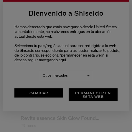
LOS MÁS VIRALES
Bienvenido a Shiseido
Hemos detectado que estás navegando desde United States -
lamentablemente, no realizamos entregas en tu ubicación
actual desde esta web.
Selecciona tu país/región actual para ser redirigido a la web
de Shiseido correspondiente para así poder realizar tu pedido,
de lo contrario, selecciona "permanecer en esta web" si
deseas seguir navegando aquí.
Otros mercados
CAMBIAR
PERMANECER EN
ESTA WEB
(8)
4.0
Revitalessence Skin Glow Found...
23 Tonos