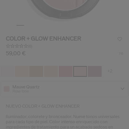
ido.
nzamientos de productos, ofertas exclusivas, consejos profesionales y mucho 
Restablecer tu contraseña a
Se te ha enviado un correo elect
COLOR + GLOW ENHANCER
V
Recuerda revisar tu 
(0)
Sin
puntuación.
/es/es/shiseido-color-%2B-glow-enhancer-72923823030
Producto n.º
59,00 €
729238230309
DETALLES
7G
Enlace
en
la
misma
+2
página.
Mauve Quartz
Rose tone
NUEVO COLOR + GLOW ENHANCER
Iluminador, colorete y bronceador. Nueve tonos universales
para cada tipo de piel. Color intenso enriquecido con
ingredientes de tratamiento para un acabado sedoso en